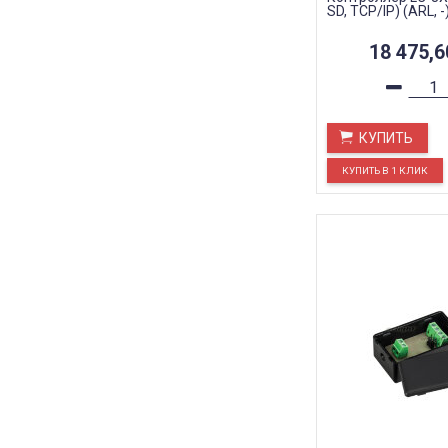
SD, TCP/IP) (ARL, -
18 475,
КУПИТЬ