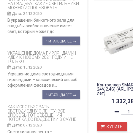
НА СВАДЬБУ: КАКИЕ СВЕТИЛЬНИКИ
МОЖНО ИСПОЛЬЗОВАТЬ
Дата:
24.12.2020
В украшении банкетного зала для
свадьбы особое значение имеет
свет, который может до...
ЧИТАТЬ ДАЛЕЕ →
УКРАШЕНИЕ ДОМА ГИРЛЯНДАМИ |
ИДЕИ К НОВОМУ 2021 ГОДУ И НЕ
ТОЛЬКО
Дата:
15.12.2020
Украшение дома светодиодными
гирляндами – классический способ
Контроллер SMART
оформления фасадов и...
24V, 2.4G) (ARL, IP
лет)
ЧИТАТЬ ДАЛЕЕ →
1 332,3
КАК ИСПОЛЬЗОВАТЬ
СВЕТОДИОДНУЮ ЛЕНТУ: ВСЕ
СПОСОБЫ | ОТ ОСВЕЩЕНИЯ
ПОТОЛКА ДО ПОДСВЕТКИ В САУНЕ
Дата:
07.12.2020
КУПИТЬ
Светодиодная лента –