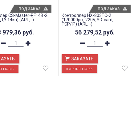
ПОД ЗАКАЗ
ПОД ЗАКАЗ
лер CS-Master-RF14B-2
Контроллер HX-803TC-2
ПДУ 14кн) (ARL, -)
(170000pix, 220V, SD-card,
TCP/IP) (ARL, -)
3 979,36
руб.
56 279,52
руб.
КАЗАТЬ
ЗАКАЗАТЬ