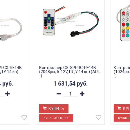
I-CX-RF14B
Контроллер CS-SPI-RC-RF14B
Контрол
ПДУ 14 кн)
(2048pix, 5-12V, ПДУ 14 кн) (ARL,
(1024pix
-)
-)
4
руб.
1 631,54
руб.
КУПИТЬ
КУ