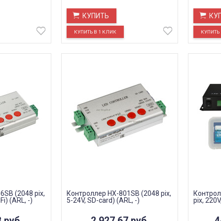
КУПИТЬ
КУ
SB (2048 pix,
Контроллер HX-801SB (2048 pix,
Контрол
i) (ARL, -)
5-24V, SD-card) (ARL, -)
pix, 220V
8
руб.
2 927,67
руб.
4