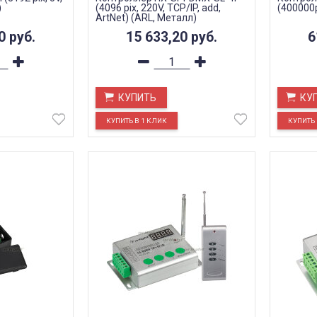
)
(4096 pix, 220V, TCP/IP, add,
(400000p
ArtNet) (ARL, Металл)
60
руб.
15 633,20
руб.
6
КУПИТЬ
КУ