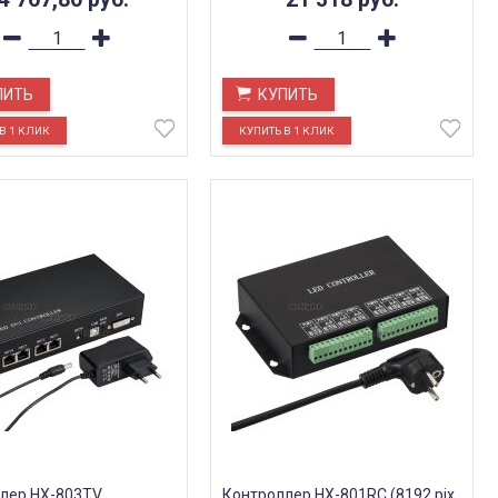
ПИТЬ
КУПИТЬ
лер HX-803TV
Контроллер HX-801RC (8192 pix,