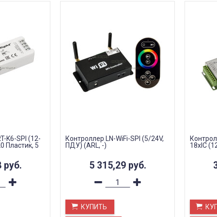
-K6-SPI (12-
Контроллер LN-WiFi-SPI (5/24V,
Контрол
20 Пластик, 5
ПДУ) (ARL, -)
18xIC (1
8
руб.
5 315,29
руб.
КУПИТЬ
КУ