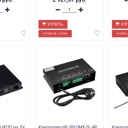
КУПИТЬ
КУ
(8192 pix, 5V,
Контроллер HX-SPI-DMX-SL-4P
Контрол