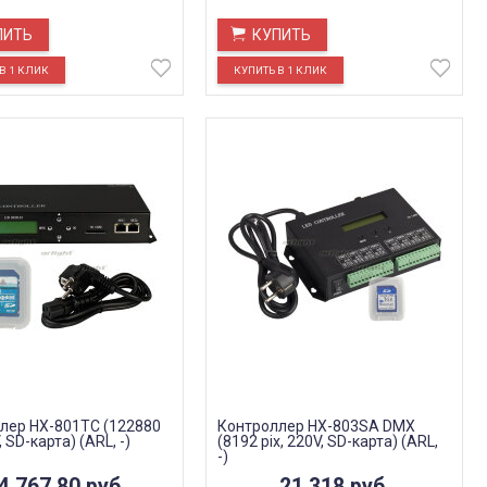
ПИТЬ
КУПИТЬ
лер HX-801TC (122880
Контроллер HX-803SA DMX
, SD-карта) (ARL, -)
(8192 pix, 220V, SD-карта) (ARL,
-)
4 767,80
руб.
21 318
руб.