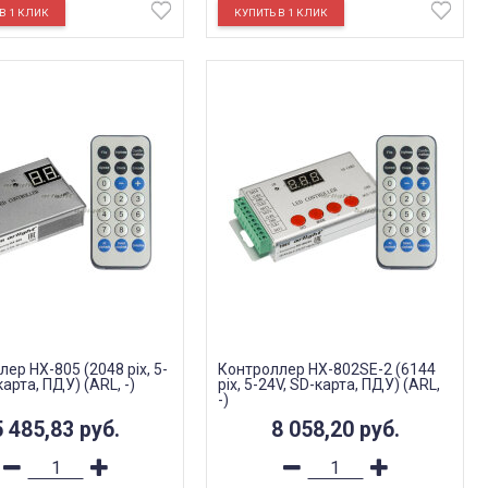
ер HX-805 (2048 pix, 5-
Контроллер HX-802SE-2 (6144
карта, ПДУ) (ARL, -)
pix, 5-24V, SD-карта, ПДУ) (ARL,
-)
5 485,83
руб.
8 058,20
руб.