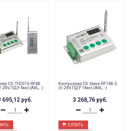
лер CS-TH2010-RF4B
Контроллер CS-Slave-RF14B-2
2-24V, ПДУ 4кн) (ARL, -)
(5-24V, ПДУ 14кн) (ARL, -)
3 695,12
руб.
3 268,76
руб.
ПИТЬ
КУПИТЬ