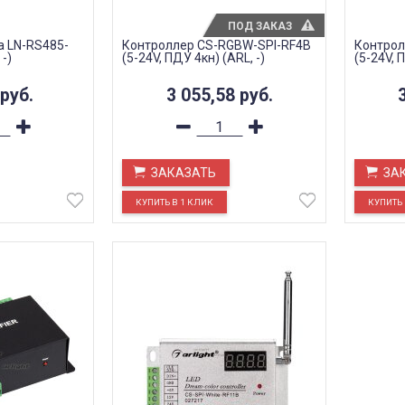
ПОД ЗАКАЗ
а LN-RS485-
Контроллер CS-RGBW-SPI-RF4B
Контрол
-)
(5-24V, ПДУ 4кн) (ARL, -)
(5-24V, 
руб.
3 055,58
руб.
ЗАКАЗАТЬ
ЗА