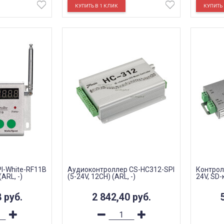
I-White-RF11B
Аудиоконтроллер CS-HC312-SPI
Контролл
ARL, -)
(5-24V, 12CH) (ARL, -)
24V, SD-
8
руб.
2 842,40
руб.