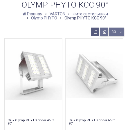
OLYMP PHYTO КСС 90°
Главная
VARTON
Фито светильники
Olymp PHYTO
Olymp PHYTO КСС 90°
30
Св-к Olymp PHYTO пром 45Вт
Св-к Olymp PHYTO пром 65Вт
90°
90°