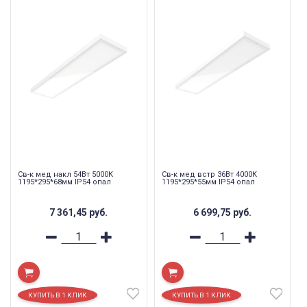
Св-к мед накл 54Вт 5000К
Св-к мед встр 36Вт 4000К
1195*295*68мм IP54 опал
1195*295*55мм IP54 опал
7 361,45
руб.
6 699,75
руб.