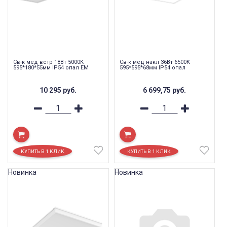
Св-к мед встр 18Вт 5000К
Св-к мед накл 36Вт 6500К
595*180*55мм IP54 опал EM
595*595*68мм IP54 опал
10 295
руб.
6 699,75
руб.
Новинка
Новинка