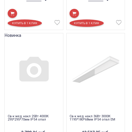
Новинка
Св-к мед накл 25Вт 4000К
Св-к мед накл 36Вт 3000К
295*295*70мм IP54 опал
1195*180*68мм IP54 опал EM