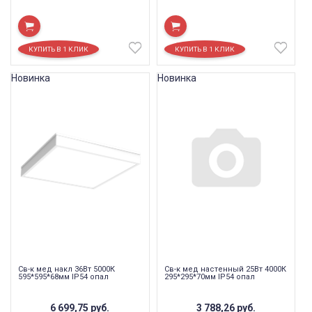
Новинка
Новинка
Св-к мед накл 36Вт 5000К
Св-к мед настенный 25Вт 4000К
595*595*68мм IP54 опал
295*295*70мм IP54 опал
6 699,75
руб.
3 788,26
руб.