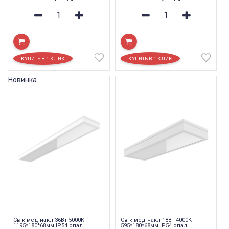
Новинка
Св-к мед накл 36Вт 5000К
Св-к мед накл 18Вт 4000К
1195*180*68мм IP54 опал
595*180*68мм IP54 опал