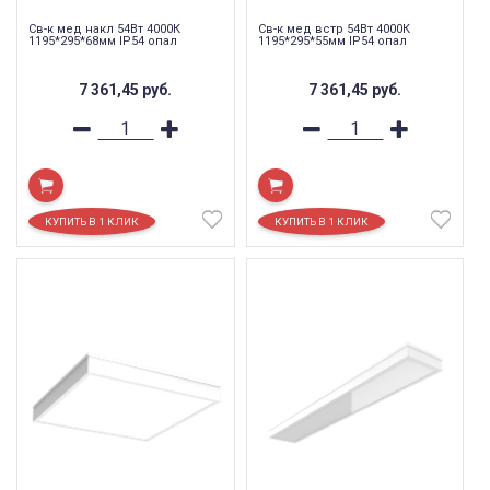
Св-к мед накл 54Вт 4000К
Св-к мед встр 54Вт 4000К
1195*295*68мм IP54 опал
1195*295*55мм IP54 опал
7 361,45
руб.
7 361,45
руб.