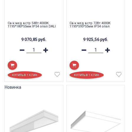
Св-к мед встр 54Вт 4000К
Св-к мед встр 72Вт 4000К
1195*180*55мм IP54 опал DALI
1195*595*55мм IP54 опал
9 070,85
руб.
9 925,56
руб.
Новинка