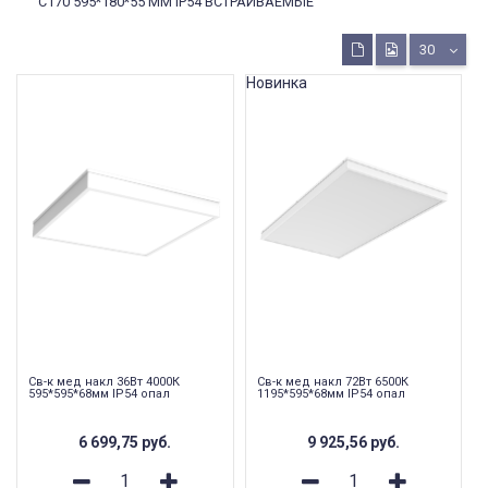
C170 595*180*55 ММ IP54 ВСТРАИВАЕМЫЕ
30
Новинка
Св-к мед накл 36Вт 4000К
Св-к мед накл 72Вт 6500К
595*595*68мм IP54 опал
1195*595*68мм IP54 опал
6 699,75
руб.
9 925,56
руб.