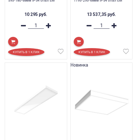
595*180*68мм IP54 опал EM
1195*295*68мм IP54 опал EM
10 295
руб.
13 537,35
руб.
Новинка