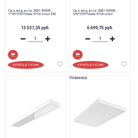
Св-к мед встр 36Вт 4000К
Св-к мед встр 36Вт 5000К
1195*295*55мм IP54 опал EM
595*595*55мм IP54 опал
13 537,35
руб.
6 699,75
руб.
Новинка