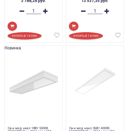
3 788,26
руб.
13 537,35
руб.
Новинка
Св-к мед накл 18Вт 5000К
Св-к мед накл 36Вт 4000К