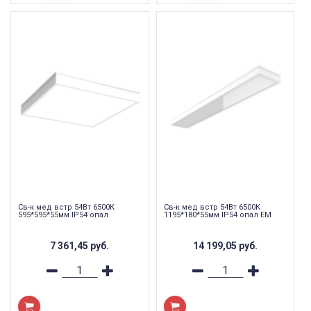
Св-к мед встр 54Вт 6500К
Св-к мед встр 54Вт 6500К
595*595*55мм IP54 опал
1195*180*55мм IP54 опал EM
7 361,45
руб.
14 199,05
руб.