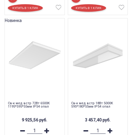
Новинка
Св-к мед встр 72Вт 6500К
Св-к мед встр 18Вт 5000К
1195*595*55мм IP54 опал
595*180*55мм IP54 опал
9 925,56
руб.
3 457,40
руб.