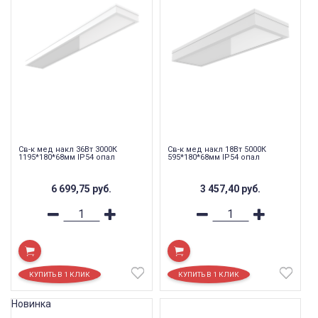
Св-к мед накл 36Вт 3000К
Св-к мед накл 18Вт 5000К
1195*180*68мм IP54 опал
595*180*68мм IP54 опал
6 699,75
руб.
3 457,40
руб.
Новинка