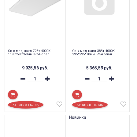
Св-к мед накл 72Вт 4000К
Св-к мед накл 38Вт 4000К
1195*595*68мм IP54 опал
295*295*70мм IP54 опал
9 925,56
руб.
5 365,59
руб.
Новинка