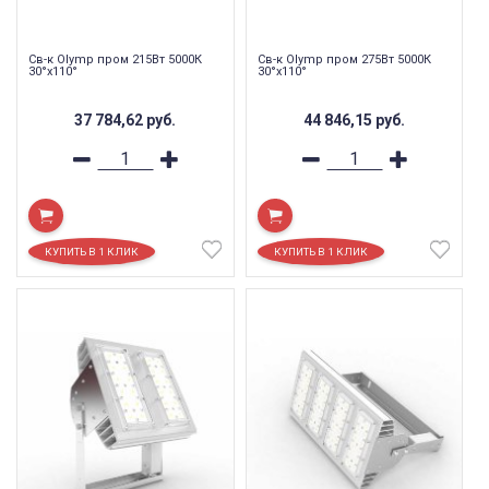
Св-к Olymp пром 215Вт 5000К
Св-к Olymp пром 275Вт 5000К
30°х110°
30°х110°
37 784,62
руб.
44 846,15
руб.