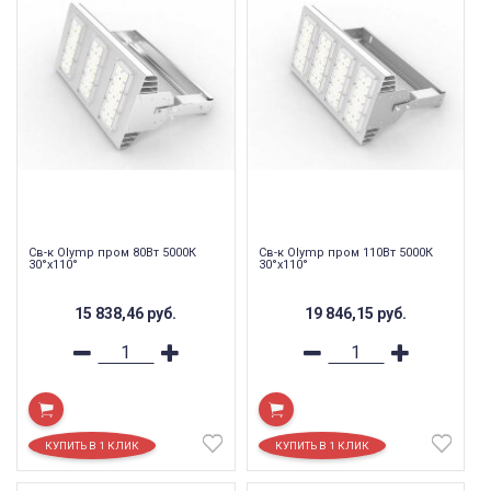
Св-к Olymp пром 80Вт 5000К
Св-к Olymp пром 110Вт 5000К
30°х110°
30°х110°
15 838,46
руб.
19 846,15
руб.