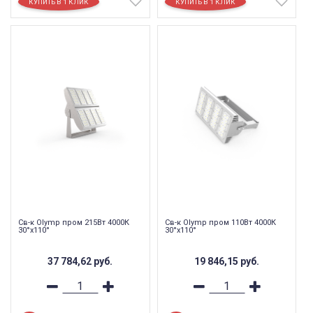
Св-к Olymp пром 215Вт 4000К
Св-к Olymp пром 110Вт 4000К
30°х110°
30°х110°
37 784,62
руб.
19 846,15
руб.