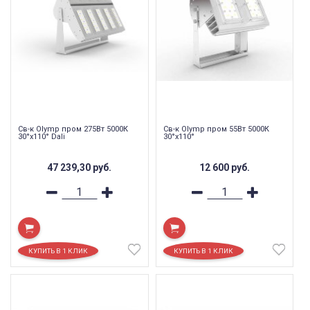
Св-к Olymp пром 275Вт 5000К
Св-к Olymp пром 55Вт 5000К
30°х110° Dali
30°х110°
47 239,30
руб.
12 600
руб.