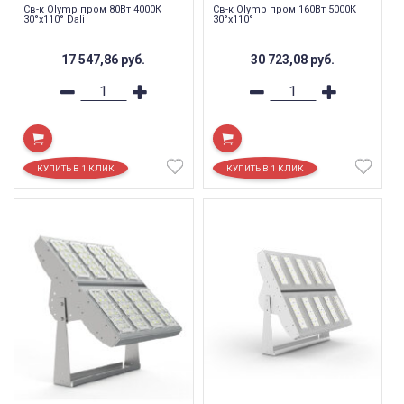
Св-к Olymp пром 80Вт 4000К
Св-к Olymp пром 160Вт 5000К
30°х110° Dali
30°х110°
17 547,86
руб.
30 723,08
руб.