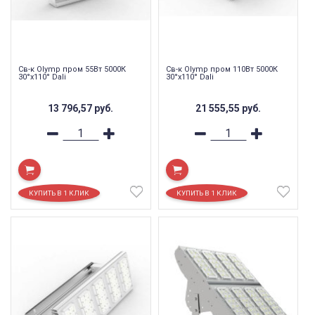
Св-к Olymp пром 55Вт 5000К
Св-к Olymp пром 110Вт 5000К
30°х110° Dali
30°х110° Dali
13 796,57
руб.
21 555,55
руб.