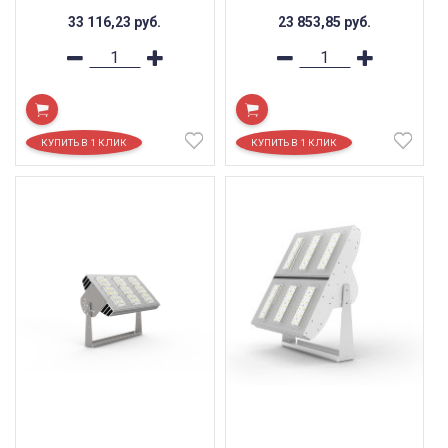
33 116,23
руб.
23 853,85
руб.