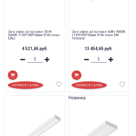
Св-к офис встр/накл 30 Вт
Св-к офис встр/накл 60Вт 4000К
5000К 1195*180*50мм IP40 опал
1195*595*50мм IP40 опал EM
DALI
Teletest
4 521,65
руб.
13 454,65
руб.
Новинка