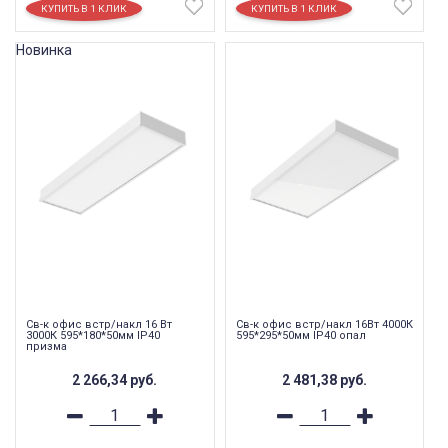
Новинка
Св-к офис встр/накл 16 Вт
Св-к офис встр/накл 16Вт 4000К
3000К 595*180*50мм IP40
595*295*50мм IP40 опал
призма
2 266,34
руб.
2 481,38
руб.