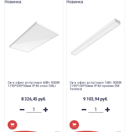
Новинка
Новинка
Св-к офис встр/накл 60Вт 5000К
Св-к офис встр/накл 16Вт 3000К
1195*595*50мм IP40 опал DALI
1195*100*50мм IP40 призма EM
Teletest
8 326,45
руб.
9 103,94
руб.