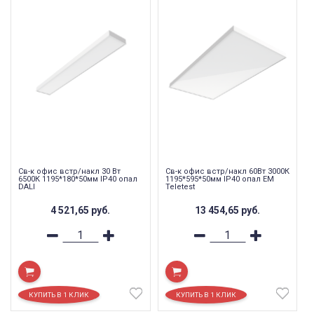
Св-к офис встр/накл 30 Вт
Св-к офис встр/накл 60Вт 3000К
6500К 1195*180*50мм IP40 опал
1195*595*50мм IP40 опал EM
DALI
Teletest
4 521,65
руб.
13 454,65
руб.