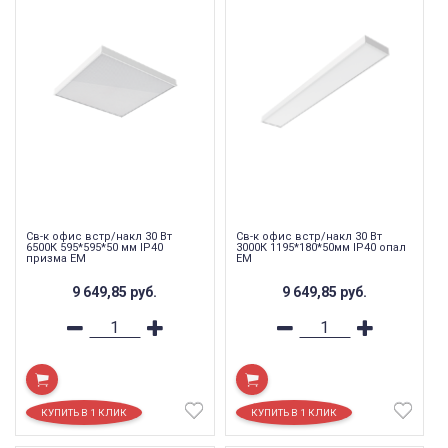
Св-к офис встр/накл 30 Вт
Св-к офис встр/накл 30 Вт
6500К 595*595*50 мм IP40
3000К 1195*180*50мм IP40 опал
призма EM
EM
9 649,85
руб.
9 649,85
руб.