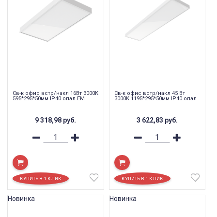
Св-к офис встр/накл 16Вт 3000К
Св-к офис встр/накл 45 Вт
595*295*50мм IP40 опал EM
3000К 1195*295*50мм IP40 опал
9 318,98
руб.
3 622,83
руб.
Новинка
Новинка