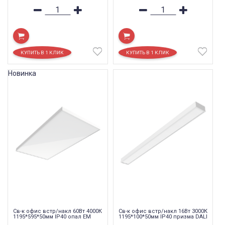
Новинка
Св-к офис встр/накл 60Вт 4000К
Св-к офис встр/накл 16Вт 3000К
1195*595*50мм IP40 опал EM
1195*100*50мм IP40 призма DALI