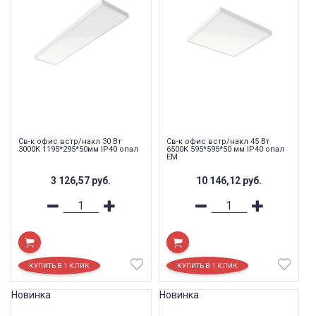
Св-к офис встр/накл 30 Вт
Св-к офис встр/накл 45 Вт
3000К 1195*295*50мм IP40 опал
6500К 595*595*50 мм IP40 опал
EM
3 126,57
руб.
10 146,12
руб.
Новинка
Новинка