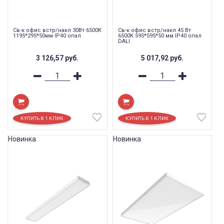
Св-к офис встр/накл 30Вт 6500К
Св-к офис встр/накл 45 Вт
1195*295*50мм IP40 опал
6500К 595*595*50 мм IP40 опал
DALI
3 126,57
руб.
5 017,92
руб.
Новинка
Новинка