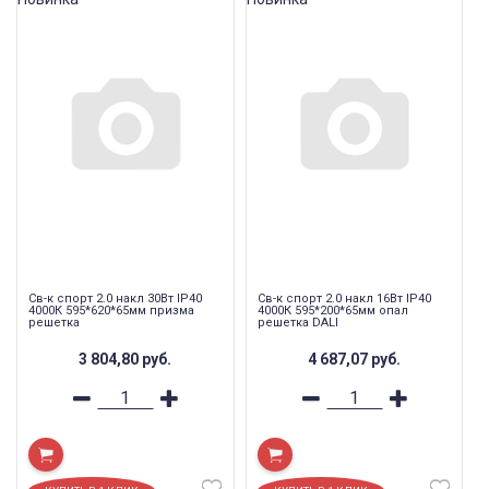
Св-к спорт 2.0 накл 30Вт IP40
Св-к спорт 2.0 накл 16Вт IP40
4000К 595*620*65мм призма
4000К 595*200*65мм опал
решетка
решетка DALI
3 804,80
руб.
4 687,07
руб.