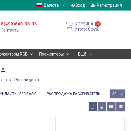
Валюта
Вход
Регистрация
8(499)648-38-36
КОРЗИНА
0
Итого:
0
руб.
Контакты
ожекторы RGB
Прожекторы
Ещё
ЖА
ртон
Распродажа
НЛАЙТЫ IP20 BASIC
РАСПРОДАЖА РАССЕИВАТЕЛИ
30