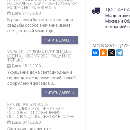
НА СВАДЬБУ: КАКИЕ СВЕТИЛЬНИКИ
МОЖНО ИСПОЛЬЗОВАТЬ
ДОСТАВКА
Дата:
24.12.2020
Мы доставим
В украшении банкетного зала для
Москве и Об
свадьбы особое значение имеет
компанией п
свет, который может до...
ЧИТАТЬ ДАЛЕЕ →
РАССКАЗАТЬ ДРУЗ
УКРАШЕНИЕ ДОМА ГИРЛЯНДАМИ |
ИДЕИ К НОВОМУ 2021 ГОДУ И НЕ
ТОЛЬКО
Дата:
15.12.2020
Украшение дома светодиодными
гирляндами – классический способ
оформления фасадов и...
ЧИТАТЬ ДАЛЕЕ →
КАК ИСПОЛЬЗОВАТЬ
СВЕТОДИОДНУЮ ЛЕНТУ: ВСЕ
СПОСОБЫ | ОТ ОСВЕЩЕНИЯ
ПОТОЛКА ДО ПОДСВЕТКИ В САУНЕ
Дата:
07.12.2020
Светодиодная лента –