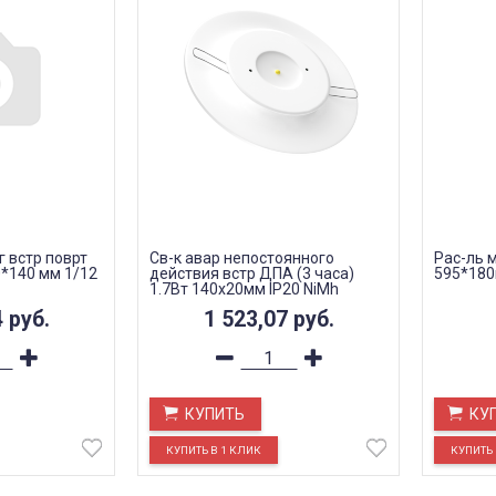
г встр поврт
Св-к авар непостоянного
Рас-ль 
0*140 мм 1/12
действия встр ДПА (3 часа)
595*180
1.7Вт 140х20мм IP20 NiMh
аккум-р
4
руб.
1 523,07
руб.
КУПИТЬ
КУ