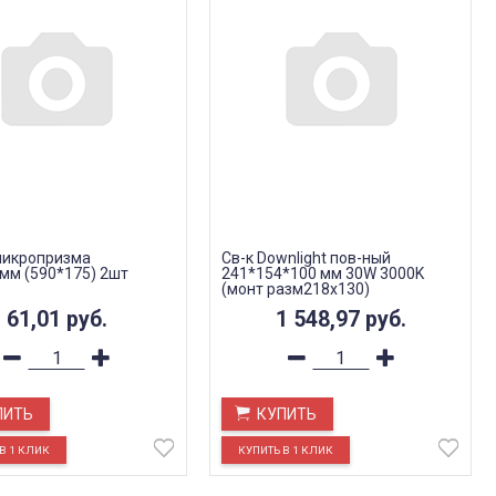
микропризма
Св-к Downlight пов-ный
мм (590*175) 2шт
241*154*100 мм 30W 3000K
(монт разм218х130)
61,01
руб.
1 548,97
руб.
ПИТЬ
КУПИТЬ