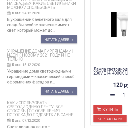
НА СВАДЬБУ: КАКИЕ СВЕТИЛЬНИКИ
МОЖНО ИСПОЛЬЗОВАТЬ
Дата:
24.12.2020
В украшении банкетного зала для
свадьбы особое значение имеет
свет, который может до...
ЧИТАТЬ ДАЛЕЕ →
УКРАШЕНИЕ ДОМА ГИРЛЯНДАМИ |
ИДЕИ К НОВОМУ 2021 ГОДУ И НЕ
ТОЛЬКО
Дата:
15.12.2020
Лампа светодиодн
Украшение дома светодиодными
230V E14, 4000K, 
гирляндами – классический способ
оформления фасадов и...
120
р
ЧИТАТЬ ДАЛЕЕ →
КАК ИСПОЛЬЗОВАТЬ
СВЕТОДИОДНУЮ ЛЕНТУ: ВСЕ
КУПИТЬ
СПОСОБЫ | ОТ ОСВЕЩЕНИЯ
ПОТОЛКА ДО ПОДСВЕТКИ В САУНЕ
Дата:
07.12.2020
Светодиодная лента –