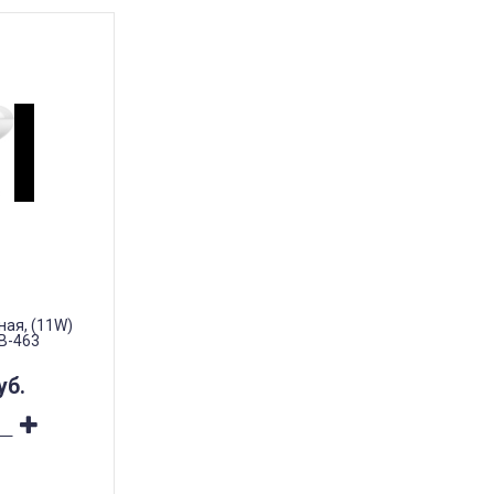
ая, (11W)
LB-463
уб.