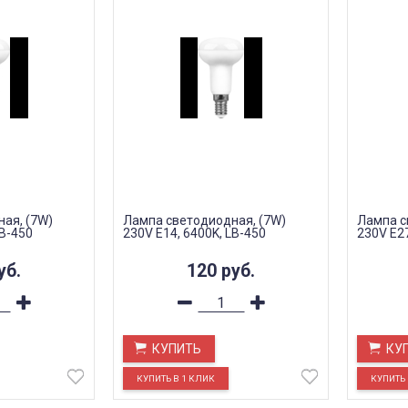
ая, (7W)
Лампа светодиодная, (7W)
Лампа с
LB-450
230V E14, 6400K, LB-450
230V E27
уб.
120
руб.
КУПИТЬ
КУ