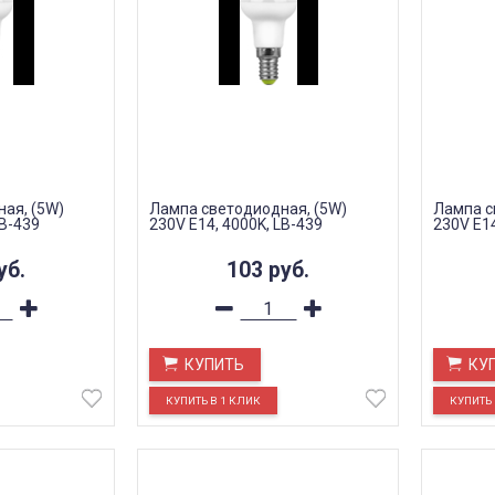
ая, (5W)
Лампа светодиодная, (5W)
Лампа с
LB-439
230V E14, 4000K, LB-439
230V E14
уб.
103
руб.
КУПИТЬ
КУ