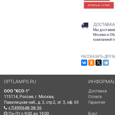
ДОСТАВКА
Мы доставим
Москве и Об
компанией п
РАССКАЗАТЬ ДРУЗ
OPTLAMPS.RU
ИНФОРМА
ООО "КСО-1"
Доставка
115114
,
Россия
,
г. Москва
,
Оплата
Павелецкая наб., д. 2, стр.2
,
эт. 3, оф. 63
Гарантия
+7(499)648-38-36
Пн-Пт с 9:00 до 19:00
Блог