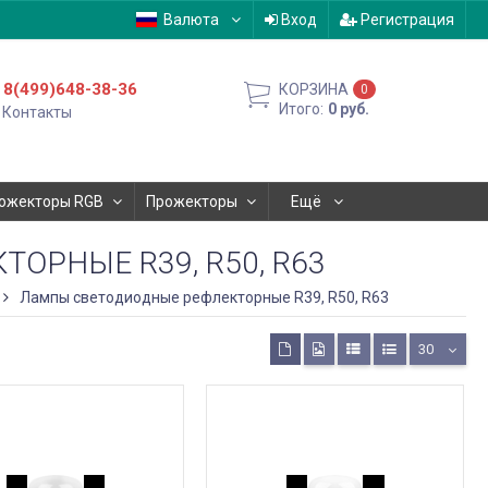
Валюта
Вход
Регистрация
8(499)648-38-36
КОРЗИНА
0
Итого:
0
руб.
Контакты
ожекторы RGB
Прожекторы
Ещё
РНЫЕ R39, R50, R63
Лампы светодиодные рефлекторные R39, R50, R63
30