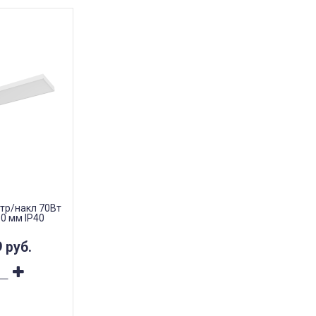
стр/накл 70Вт
0 мм IP40
9
руб.