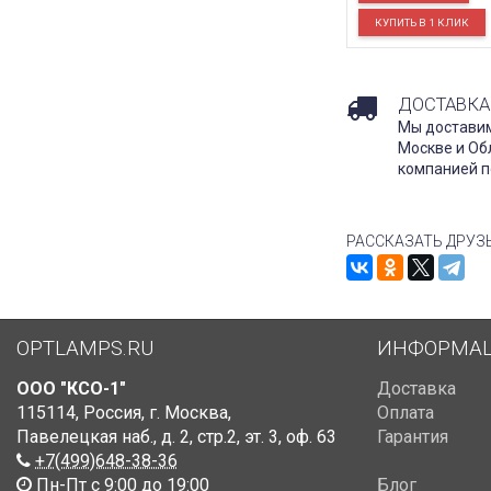
ДОСТАВКА
Мы доставим
Москве и Об
компанией п
РАССКАЗАТЬ ДРУЗ
OPTLAMPS.RU
ИНФОРМА
ООО "КСО-1"
Доставка
115114
,
Россия
,
г. Москва
,
Оплата
Павелецкая наб., д. 2, стр.2
,
эт. 3, оф. 63
Гарантия
+7(499)648-38-36
Пн-Пт с 9:00 до 19:00
Блог