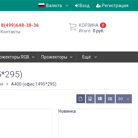
Валюта
Вход
Регистрация
8(499)648-38-36
КОРЗИНА
0
Итого:
0
руб.
Контакты
ожекторы RGB
Прожекторы
Ещё
*295)
ия
А400 (офис 1495*295)
30
Новинка