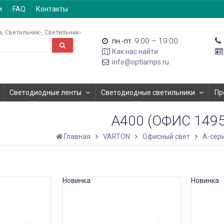
и
FAQ
Контакты
а
Светильник-
Светильник-
9:00 – 19:00
пн.-пт.
Как нас найти
info@optlamps.ru
Светодиодные ленты
Светодиодные светильники
Пр
А400 (ОФИС 1495
Главная
VARTON
Офисный свет
A-сер
Новинка
Новинка