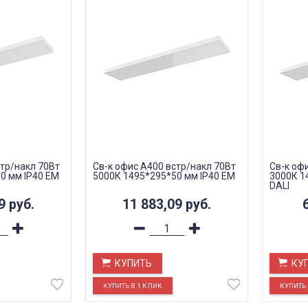
стр/накл 70Вт
Св-к офис A400 встр/накл 70Вт
Св-к оф
0 мм IP40 EM
5000К 1495*295*50 мм IP40 EM
3000К 1
DALI
09
руб.
11 883,09
руб.
КУПИТЬ
КУ