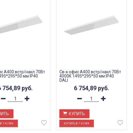
ис A400 встр/накл 70Вт
Св-к офис A400 встр/накл 70Вт
495*295*50 мм IP40
4000К 1495*295*50 мм IP40
DALI
6 754,89
руб.
6 754,89
руб.
ПИТЬ
КУПИТЬ