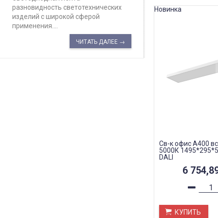
разновидность светотехнических
Новинка
изделий с широкой сферой
применения....
ЧИТАТЬ ДАЛЕЕ →
Св-к офис A400 в
5000К 1495*295*5
DALI
6 754,8
КУПИТЬ