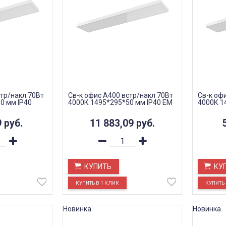
стр/накл 70Вт
Св-к офис A400 встр/накл 70Вт
Св-к оф
0 мм IP40
4000К 1495*295*50 мм IP40 EM
4000К 1
9
руб.
11 883,09
руб.
КУПИТЬ
КУ
Новинка
Новинка