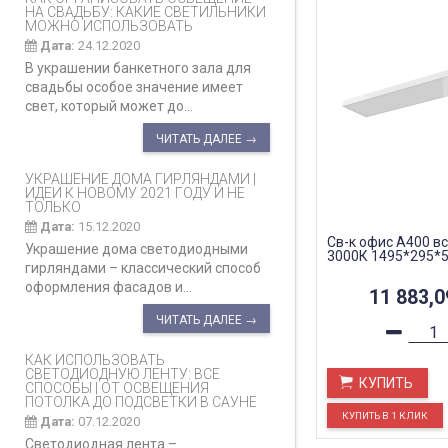
НА СВАДЬБУ: КАКИЕ СВЕТИЛЬНИКИ
МОЖНО ИСПОЛЬЗОВАТЬ
Дата:
24.12.2020
В украшении банкетного зала для
свадьбы особое значение имеет
свет, который может до...
ЧИТАТЬ ДАЛЕЕ →
УКРАШЕНИЕ ДОМА ГИРЛЯНДАМИ |
ИДЕИ К НОВОМУ 2021 ГОДУ И НЕ
ТОЛЬКО
Дата:
15.12.2020
Св-к офис A400 в
Украшение дома светодиодными
3000К 1495*295*5
гирляндами – классический способ
оформления фасадов и...
11 883,
ЧИТАТЬ ДАЛЕЕ →
КАК ИСПОЛЬЗОВАТЬ
СВЕТОДИОДНУЮ ЛЕНТУ: ВСЕ
КУПИТЬ
СПОСОБЫ | ОТ ОСВЕЩЕНИЯ
ПОТОЛКА ДО ПОДСВЕТКИ В САУНЕ
Дата:
07.12.2020
Светодиодная лента –