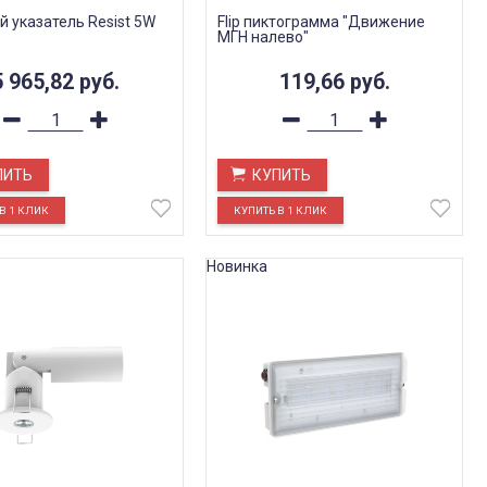
й указатель Resist 5W
Flip пиктограмма "Движение
МГН налево"
5 965,82
руб.
119,66
руб.
ПИТЬ
КУПИТЬ
Новинка