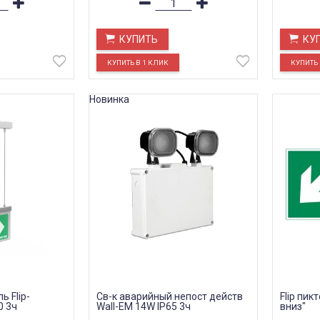
КУПИТЬ
КУ
Новинка
ь Flip-
Св-к аварийный непост действ
Flip пи
0 3ч
Wall-EM 14W IP65 3ч
вниз"