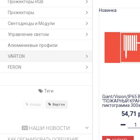
Прожекторы RGB
Новинка
Прожекторы
Светодиоды и Модули
Управление светом
Алюминиевые профили
VARTON
FERON
Теги
Giant/Vision/IP65 
"ПОЖАРНЫЙ КРАН
Авада
Вартон
пиктограмма 300
авар-эвакуац св-
54,71
НАШИ НОВОСТИ
КАК ОРГАНИЗОВАТЬ ОСВЕЩЕНИЕ