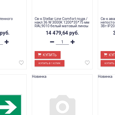
тенного
Св-к Stellar-Line Сomfort подв./
Св-к ав
накл 36 W 3000К 1200*35*75 мм
непосто
RAL9010 белый матовый линзы
3Вт IP20
50 гр.
коридор
руб.
14 479,64
руб.
КУПИТЬ
КУ
Новинка
Новинка