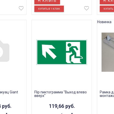
КУПИТЬ
КУ
Новинка
куац Giant
Flip пиктограмма "Выход влево
Рамка д
вверх"
монтажа 
8
руб.
119,66
руб.