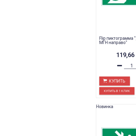
Flip пиктограмма
МГН направо"
119,66
КУПИТЬ
Новинка