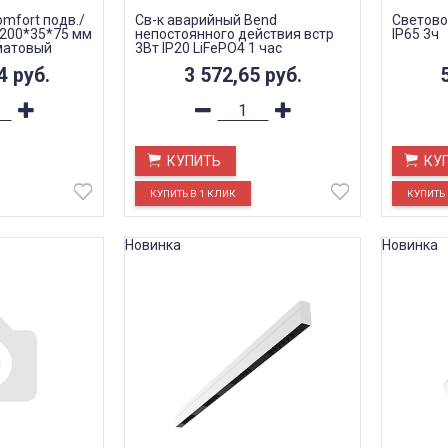
Сomfort подв./
Св-к аварийный Bend
Светово
1200*35*75 мм
непостоянного действия встр
IP65 3ч
матовый
3Вт IP20 LiFePO4 1 час
64
руб.
3 572,65
руб.
КУПИТЬ
КУ
Новинка
Новинка