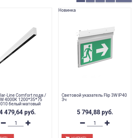
Новинка
llar-Line Сomfort подв./
Световой указатель Flip 3W IP40
6 W 4000К 1200*35*75
3ч
010 белый матовый
 гр.
4 479,64
руб.
5 794,88
руб.