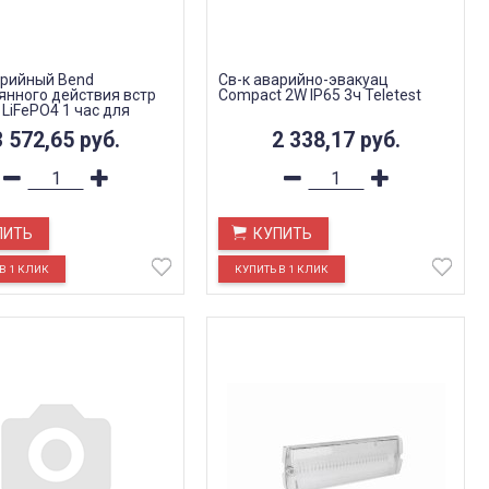
арийный Bend
Св-к аварийно-эвакуац
янного действия встр
Compact 2W IP65 3ч Teletest
 LiFePO4 1 час для
а
3 572,65
руб.
2 338,17
руб.
ПИТЬ
КУПИТЬ