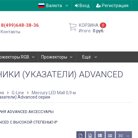
Валюта
Вход
Регистрация
8(499)648-38-36
КОРЗИНА
0
Итого:
0
руб.
Контакты
ожекторы RGB
Прожекторы
Ещё
ИКИ (УКАЗАТЕЛИ) ADVANCED
ия
G-Line
Mercury LED Mall 0,9 м
затели) Advanced серия
РИЯ ADVANCED АКСЕССУАРЫ
NCED С ВЫСОКОЙ СТЕПЕНЬЮ IP
30