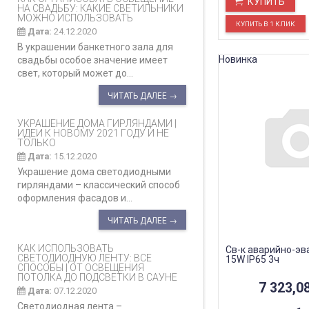
КУПИТЬ
НА СВАДЬБУ: КАКИЕ СВЕТИЛЬНИКИ
МОЖНО ИСПОЛЬЗОВАТЬ
Дата:
24.12.2020
В украшении банкетного зала для
Новинка
свадьбы особое значение имеет
свет, который может до...
ЧИТАТЬ ДАЛЕЕ →
УКРАШЕНИЕ ДОМА ГИРЛЯНДАМИ |
ИДЕИ К НОВОМУ 2021 ГОДУ И НЕ
ТОЛЬКО
Дата:
15.12.2020
Украшение дома светодиодными
гирляндами – классический способ
оформления фасадов и...
ЧИТАТЬ ДАЛЕЕ →
КАК ИСПОЛЬЗОВАТЬ
Св-к аварийно-эва
СВЕТОДИОДНУЮ ЛЕНТУ: ВСЕ
15W IP65 3ч
СПОСОБЫ | ОТ ОСВЕЩЕНИЯ
ПОТОЛКА ДО ПОДСВЕТКИ В САУНЕ
7 323,0
Дата:
07.12.2020
Светодиодная лента –