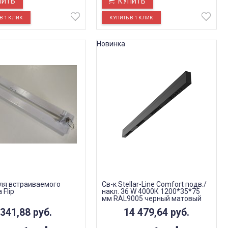
ПИТЬ
КУПИТЬ
Новинка
ля встраиваемого
Св-к Stellar-Line Сomfort подв./
Flip
накл. 36 W 4000К 1200*35*75
мм RAL9005 черный матовый
линзы 50 гр.
341,88
руб.
14 479,64
руб.