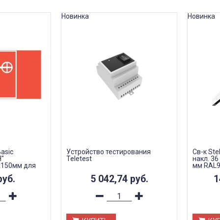
Новинка
Новинка
Basic
Устройство тестирования
Св-к Ste
"
Teletest
накл. 3
х150мм для
мм RAL9
ка
линзы 50
руб.
5 042,74
руб.
1