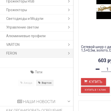
Прожекторы RGB
Прожекторы
Светодиоды и Модули
Управление светом
Алюминиевые профили
VARTON
Сетевой шнур с д
1,5+0,5м, золото
FERON
603
р
Теги
КУПИТЬ
Авада
Вартон
НАШИ НОВОСТИ
КАК ОРГАНИЗОВАТЬ ОСВЕЩЕНИЕ