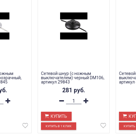
ножным
Сетевой шнур (с ножным
Сетевой
розрачный,
выключателем) черный DM106,
выключа
9845
артикул 29843
артикул
уб.
281
руб.
КУПИТЬ
КУ