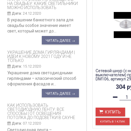
НА СВАДЬБУ: КАКИЕ СВЕТИЛЬНИКИ
МОЖНО ИСПОЛЬЗОВАТЬ
Дата:
24.12.2020
В украшении банкетного зала для
свадьбы особое значение имеет
свет, который может до...
ЧИТАТЬ ДАЛЕЕ →
УКРАШЕНИЕ ДОМА ГИРЛЯНДАМИ |
ИДЕИ К НОВОМУ 2021 ГОДУ И НЕ
ТОЛЬКО
Дата:
15.12.2020
Сетевой шнур (с 
Украшение дома светодиодными
выключателем) п
гирляндами – классический способ
DM106, артикул 2
оформления фасадов и...
304
р
ЧИТАТЬ ДАЛЕЕ →
КАК ИСПОЛЬЗОВАТЬ
СВЕТОДИОДНУЮ ЛЕНТУ: ВСЕ
КУПИТЬ
СПОСОБЫ | ОТ ОСВЕЩЕНИЯ
ПОТОЛКА ДО ПОДСВЕТКИ В САУНЕ
Дата:
07.12.2020
Светодиодная лента –