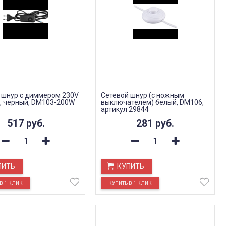
 шнур с диммером 230V
Сетевой шнур (с ножным
м, черный, DM103-200W
выключателем) белый, DM106,
артикул 29844
517
руб.
281
руб.
ПИТЬ
КУПИТЬ