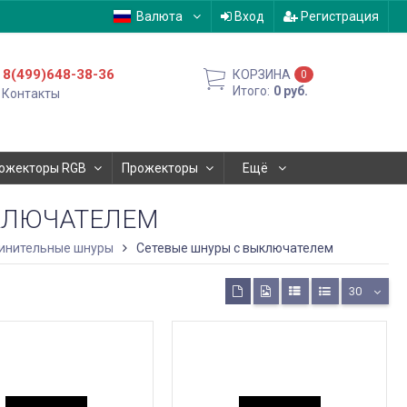
Валюта
Вход
Регистрация
8(499)648-38-36
КОРЗИНА
0
Итого:
0
руб.
Контакты
ожекторы RGB
Прожекторы
Ещё
КЛЮЧАТЕЛЕМ
динительные шнуры
Сетевые шнуры с выключателем
30