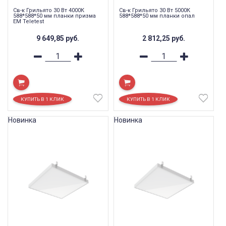
Св-к Грильято 30 Вт 4000К
Св-к Грильято 30 Вт 5000К
588*588*50 мм планки призма
588*588*50 мм планки опал
EM Teletest
9 649,85
руб.
2 812,25
руб.
Новинка
Новинка