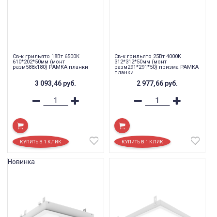
Св-к грильято 18Вт 6500К
Св-к грильято 25Вт 4000К
610*202*50мм (монт
312*312*50мм (монт
разм588х180) РАМКА планки
разм291*291*50) призма РАМКА
планки
3 093,46
руб.
2 977,66
руб.
Новинка