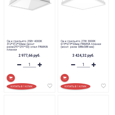
Св-к грильято 25Вт 4000К
Св-к грильято 27W 3000К
312*312*50мм (монт
619*619*50мм РАМКА планки
разм291*291*50) опал РАМКА
(монт. разм 588х588 мм)
планки
2 977,66
руб.
3 424,32
руб.