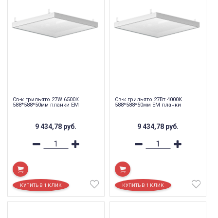
Св-к грильято 27W 6500К
Св-к грильято 27Вт 4000К
588*588*50мм планки EM
588*588*50мм EM планки
9 434,78
руб.
9 434,78
руб.