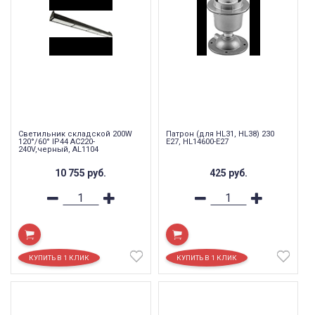
Светильник складской 200W
Патрон (для HL31, HL38) 230
120°/60° IP44 AC220-
E27, HL14600-E27
240V,черный, AL1104
10 755
руб.
425
руб.