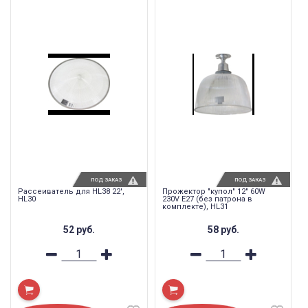
ПОД ЗАКАЗ
ПОД ЗАКАЗ
Рассеиватель для HL38 22',
Прожектор "купол" 12" 60W
HL30
230V E27 (без патрона в
комплекте), HL31
52
руб.
58
руб.