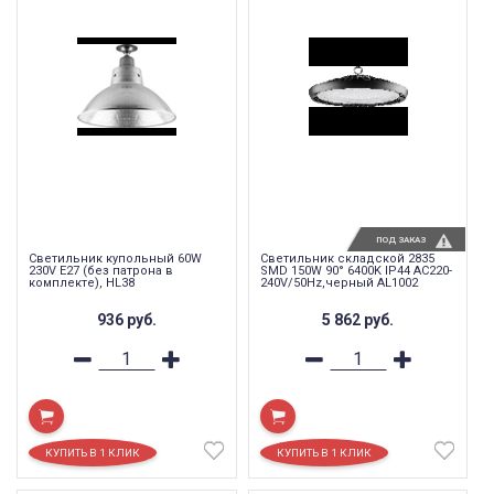
ПОД ЗАКАЗ
Светильник купольный 60W
Светильник складской 2835
230V E27 (без патрона в
SMD 150W 90° 6400K IP44 AC220-
комплекте), HL38
240V/50Hz,черный AL1002
936
руб.
5 862
руб.