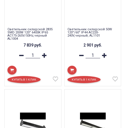
Светильник складской 2835
Светильник складской 50W
SMD 200W 120° 6400K IP65
120°/60° IP44 AC220-
AC175-265V/50Hz,черный
240V,черный, AL1101
AL1004
7 839
руб.
2 901
руб.