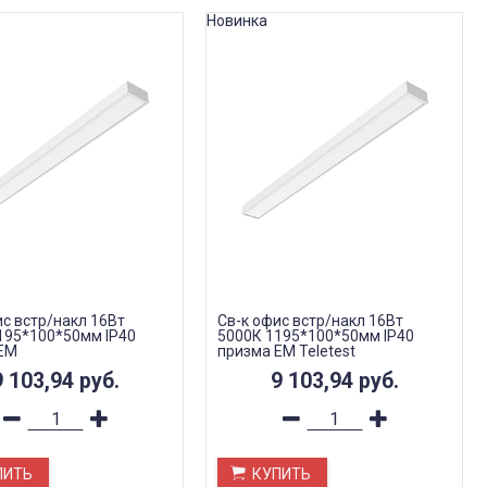
Новинка
ис встр/накл 16Вт
Св-к офис встр/накл 16Вт
195*100*50мм IP40
5000К 1195*100*50мм IP40
EM
призма EM Teletest
9 103,94
руб.
9 103,94
руб.
ПИТЬ
КУПИТЬ