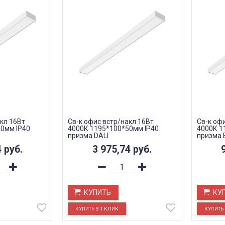
кл 16Вт
Св-к офис встр/накл 16Вт
Св-к оф
0мм IP40
4000К 1195*100*50мм IP40
4000К 1
призма DALI
призма 
4
руб.
3 975,74
руб.
КУПИТЬ
КУ