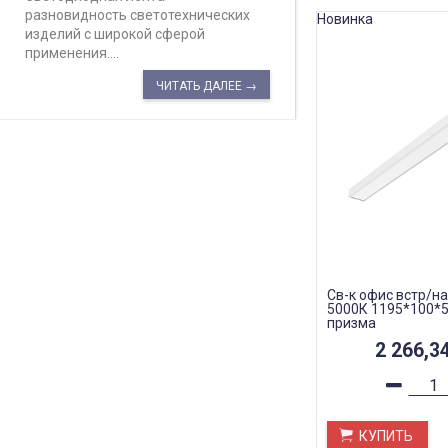
разновидность светотехнических
Новинка
изделий с широкой сферой
применения....
ЧИТАТЬ ДАЛЕЕ →
Св-к офис встр/на
5000К 1195*100*5
призма
2 266,3
КУПИТЬ