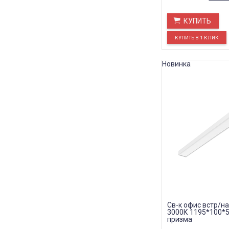
КУПИТЬ
Новинка
Св-к офис встр/на
3000К 1195*100*5
призма