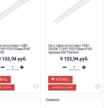
ис встр/накл 16Вт
Св-к офис встр/накл 16Вт
195*100*50мм IP40
3000К 1195*100*50мм IP40
EM
призма EM Teletest
9 103,94
руб.
9 103,94
руб.
ПИТЬ
КУПИТЬ
Новинка