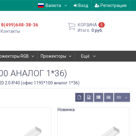
Валюта
Вход
Регистрация
8(499)648-38-36
КОРЗИНА
0
Итого:
0
руб.
Контакты
ожекторы RGB
Прожекторы
Ещё
100 АНАЛОГ 1*36)
20 2.0 IP40 (офис 1195*100 аналог 1*36)
30
Новинка