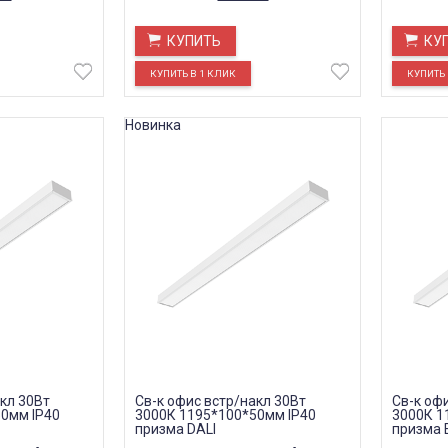
КУПИТЬ
КУ
Новинка
кл 30Вт
Св-к офис встр/накл 30Вт
Св-к оф
0мм IP40
3000К 1195*100*50мм IP40
3000К 1
призма DALI
призма 