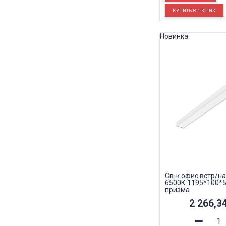
Новинка
Св-к офис встр/на
6500К 1195*100*5
призма
2 266,3