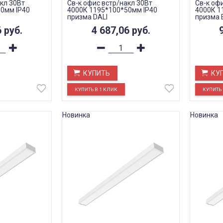
кл 30Вт
Св-к офис встр/накл 30Вт
Св-к оф
0мм IP40
4000К 1195*100*50мм IP40
4000К 1
призма DALI
призма 
6
руб.
4 687,06
руб.
КУПИТЬ
КУ
Новинка
Новинка