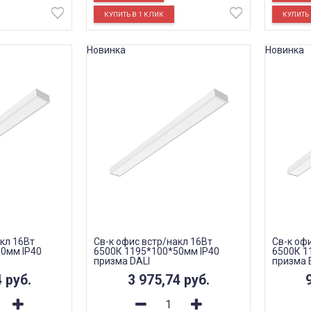
Новинка
Новинка
кл 16Вт
Св-к офис встр/накл 16Вт
Св-к оф
0мм IP40
6500К 1195*100*50мм IP40
6500К 1
призма DALI
призма 
4
руб.
3 975,74
руб.