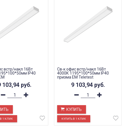
ис встр/накл 16Вт
Св-к офис встр/накл 16Вт
195*100*50мм IP40
4000К 1195*100*50мм IP40
EM
призма EM Teletest
9 103,94
руб.
9 103,94
руб.
ПИТЬ
КУПИТЬ