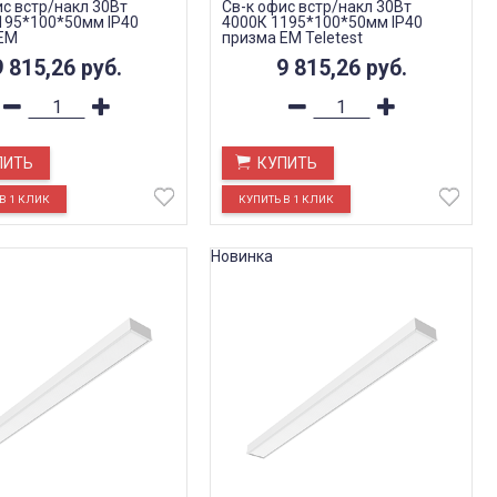
ис встр/накл 30Вт
Св-к офис встр/накл 30Вт
195*100*50мм IP40
4000К 1195*100*50мм IP40
EM
призма EM Teletest
9 815,26
руб.
9 815,26
руб.
ПИТЬ
КУПИТЬ
Новинка