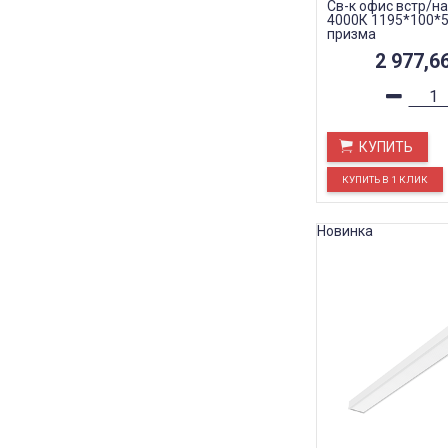
Св-к офис встр/на
4000К 1195*100*5
призма
2 977,6
КУПИТЬ
Новинка