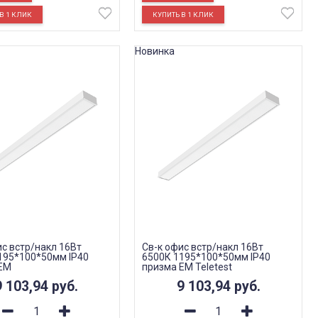
Новинка
ис встр/накл 16Вт
Св-к офис встр/накл 16Вт
195*100*50мм IP40
6500К 1195*100*50мм IP40
EM
призма EM Teletest
9 103,94
руб.
9 103,94
руб.