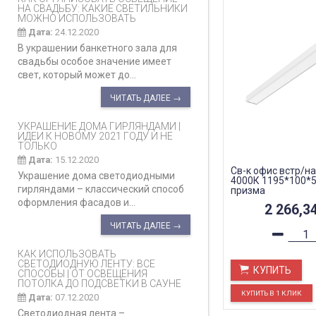
НА СВАДЬБУ: КАКИЕ СВЕТИЛЬНИКИ
МОЖНО ИСПОЛЬЗОВАТЬ
Дата:
24.12.2020
В украшении банкетного зала для
свадьбы особое значение имеет
свет, который может до...
ЧИТАТЬ ДАЛЕЕ →
УКРАШЕНИЕ ДОМА ГИРЛЯНДАМИ |
ИДЕИ К НОВОМУ 2021 ГОДУ И НЕ
ТОЛЬКО
Дата:
15.12.2020
Св-к офис встр/на
Украшение дома светодиодными
4000К 1195*100*5
гирляндами – классический способ
призма
оформления фасадов и...
2 266,3
ЧИТАТЬ ДАЛЕЕ →
КАК ИСПОЛЬЗОВАТЬ
СВЕТОДИОДНУЮ ЛЕНТУ: ВСЕ
КУПИТЬ
СПОСОБЫ | ОТ ОСВЕЩЕНИЯ
ПОТОЛКА ДО ПОДСВЕТКИ В САУНЕ
Дата:
07.12.2020
Светодиодная лента –