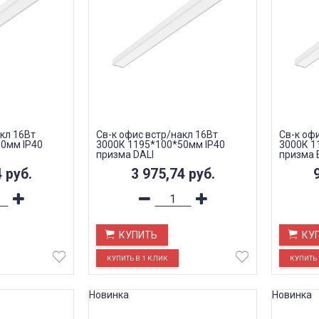
кл 16Вт
Св-к офис встр/накл 16Вт
Св-к оф
0мм IP40
3000К 1195*100*50мм IP40
3000К 1
призма DALI
призма 
4
руб.
3 975,74
руб.
КУПИТЬ
КУ
Новинка
Новинка