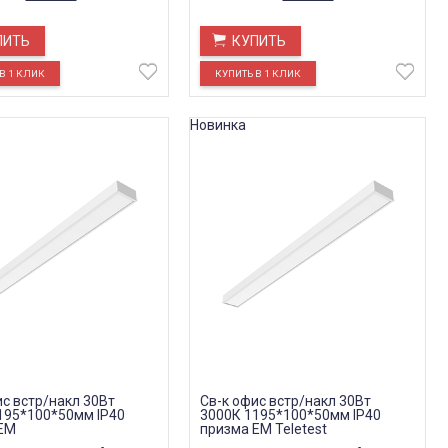
ПИТЬ
КУПИТЬ
Новинка
ис встр/накл 30Вт
Св-к офис встр/накл 30Вт
195*100*50мм IP40
3000К 1195*100*50мм IP40
EM
призма EM Teletest