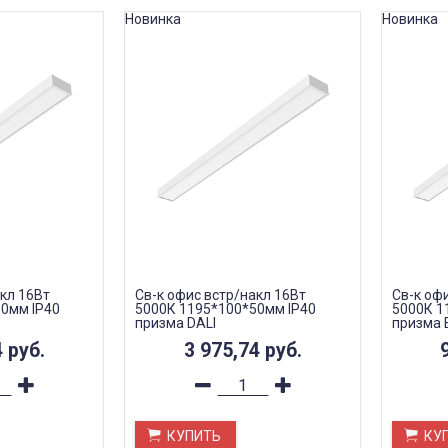
Новинка
Новинка
кл 16Вт
Св-к офис встр/накл 16Вт
Св-к оф
0мм IP40
5000К 1195*100*50мм IP40
5000К 1
призма DALI
призма 
4
руб.
3 975,74
руб.
КУПИТЬ
КУ