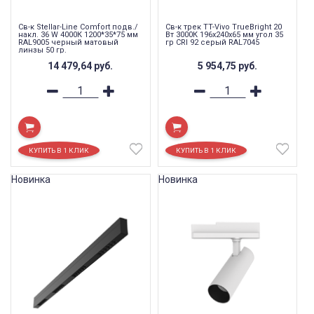
Св-к Stellar-Line Сomfort подв./
Св-к трек TT-Vivo TrueBright 20
накл. 36 W 4000К 1200*35*75 мм
Вт 3000К 196х240х65 мм угол 35
RAL9005 черный матовый
гр CRI 92 серый RAL7045
линзы 50 гр.
14 479,64
руб.
5 954,75
руб.
Новинка
Новинка