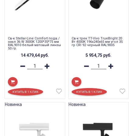
Св-к Stellar-Line Сomfort подв./
Св-к трек TT-Vivo TrueBright 20
накл 36 W 3000К 1200*35*75 мм
Вт 4000К 196х240х65 мм угол 35
RAL9010 белый матовый линзы
гр CRI 92 черный RAL9005
50 гр.
14 479,64
руб.
5 954,75
руб.
Новинка
Новинка