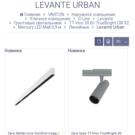
LEVANTE URBAN
Главная
VARTON
Наружное освещение
Уличное освещение
G-Line
Levante
Грунтовые светильники
TT-Vivo 30 Вт TrueBright CRI 92
Mercury LED Mall 0,9 м
Линейные
Levante Urban
30
Новинка
Новинка
Св-к Stellar-Line Сomfort подв./
Св-к трек TT-Vivo TrueBright 20