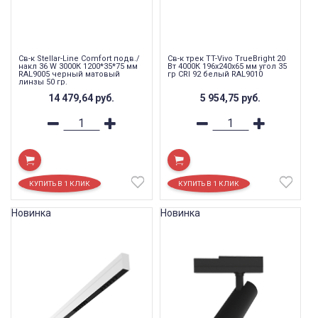
Св-к Stellar-Line Сomfort подв./
Св-к трек TT-Vivo TrueBright 20
накл 36 W 3000К 1200*35*75 мм
Вт 4000К 196х240х65 мм угол 35
RAL9005 черный матовый
гр CRI 92 белый RAL9010
линзы 50 гр.
14 479,64
руб.
5 954,75
руб.
Новинка
Новинка