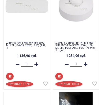
Датчик NAVE-MW-UP-180-230V-
Датчик движения PRIME-MW-
MULTI (114x35, 200W, IP65) (ARL,
SURFACE-R94-300W (230V, 1.3A,
-)
MULTI, IP20) (ARL, IP20 Пластик,
2 года)
1 136,96
руб.
1 254,96
руб.