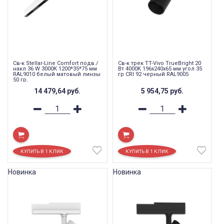
Св-к Stellar-Line Сomfort подв./
Св-к трек TT-Vivo TrueBright 20
накл 36 W 3000К 1200*35*75 мм
Вт 4000К 196х240х65 мм угол 35
RAL9010 белый матовый линзы
гр CRI 92 черный RAL9005
50 гр.
14 479,64
руб.
5 954,75
руб.
Новинка
Новинка