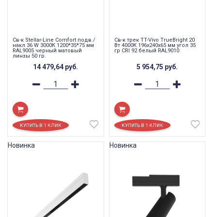
Св-к Stellar-Line Сomfort подв./
Св-к трек TT-Vivo TrueBright 20
накл 36 W 3000К 1200*35*75 мм
Вт 4000К 196х240х65 мм угол 35
RAL9005 черный матовый
гр CRI 92 белый RAL9010
линзы 50 гр.
14 479,64
руб.
5 954,75
руб.
Новинка
Новинка