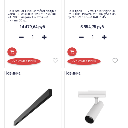
Св-к Stellar-Line Сomfort подв./
Св-к трек TT-Vivo TrueBright 20
накл. 36 W 4000К 1200*35*75 мм
Вт 3000К 196х240х65 мм угол 35
RAL9005 черный матовый
гр CRI 92 серый RAL7045
линзы 50 гр.
14 479,64
руб.
5 954,75
руб.
Новинка
Новинка