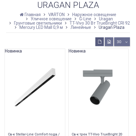
URAGAN PLAZA
Главная
VARTON
Наружное освещение
Уличное освещение
G-Line
Uragan
Грунтовые светильники
TT-Vivo 30 Вт TrueBright CRI 92
Mercury LED Mall 0,9 м
Линейные
Uragan Plaza
30
Новинка
Новинка
Св-к Stellar-Line Сomfort подв./
Св-к трек TT-Vivo TrueBright 20