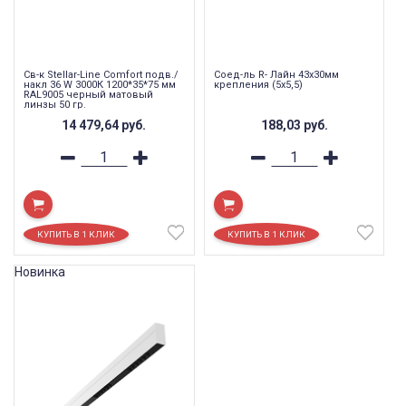
Св-к Stellar-Line Сomfort подв./
Соед-ль R- Лайн 43х30мм
накл 36 W 3000К 1200*35*75 мм
крепления (5х5,5)
RAL9005 черный матовый
линзы 50 гр.
14 479,64
руб.
188,03
руб.
Новинка