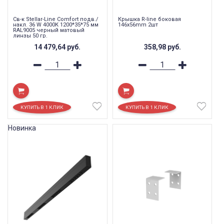
Св-к Stellar-Line Сomfort подв./
Крышка R-line боковая
накл. 36 W 4000К 1200*35*75 мм
146x56mm 2шт
RAL9005 черный матовый
линзы 50 гр.
14 479,64
руб.
358,98
руб.
Новинка