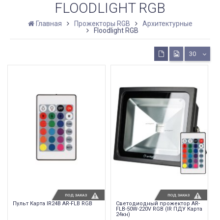
FLOODLIGHT RGB
Главная
Прожекторы RGB
Архитектурные
Floodlight RGB
30
ПОД ЗАКАЗ
ПОД ЗАКАЗ
Пульт Карта IR24B AR-FLB RGB
Светодиодный прожектор AR-
FLB-50W-220V RGB (IR ПДУ Карта
24кн)