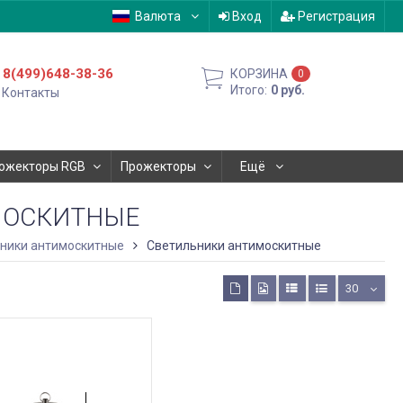
Валюта
Вход
Регистрация
8(499)648-38-36
КОРЗИНА
0
Итого:
0
руб.
Контакты
ожекторы RGB
Прожекторы
Ещё
МОСКИТНЫЕ
ники антимоскитные
Светильники антимоскитные
30