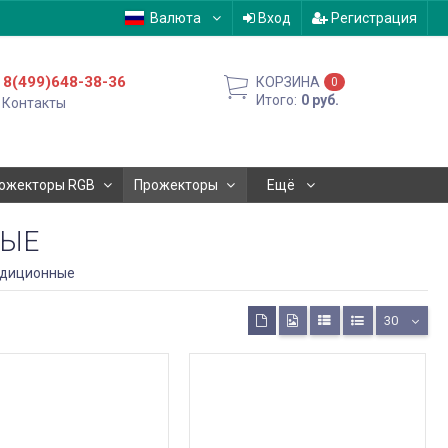
Валюта
Вход
Регистрация
8(499)648-38-36
КОРЗИНА
0
Итого:
0
руб.
Контакты
ожекторы RGB
Прожекторы
Ещё
НЫЕ
адиционные
30