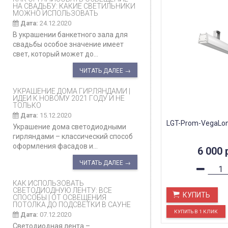
НА СВАДЬБУ: КАКИЕ СВЕТИЛЬНИКИ
МОЖНО ИСПОЛЬЗОВАТЬ
Дата:
24.12.2020
В украшении банкетного зала для
свадьбы особое значение имеет
свет, который может до...
ЧИТАТЬ ДАЛЕЕ →
УКРАШЕНИЕ ДОМА ГИРЛЯНДАМИ |
ИДЕИ К НОВОМУ 2021 ГОДУ И НЕ
ТОЛЬКО
Дата:
15.12.2020
LGT-Prom-VegaLo
Украшение дома светодиодными
гирляндами – классический способ
оформления фасадов и...
6 000
ЧИТАТЬ ДАЛЕЕ →
КАК ИСПОЛЬЗОВАТЬ
СВЕТОДИОДНУЮ ЛЕНТУ: ВСЕ
КУПИТЬ
СПОСОБЫ | ОТ ОСВЕЩЕНИЯ
ПОТОЛКА ДО ПОДСВЕТКИ В САУНЕ
Дата:
07.12.2020
Светодиодная лента –