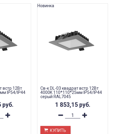
Новинка
т встр 12Вт
Св-к DL-03 квадрат встр 12Вт
мм IP54/IP44
4000K 110*110*25мм IP54/IP44
серый RAL7045
5
руб.
1 853,15
руб.
КУПИТЬ