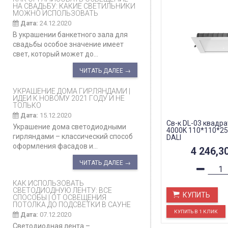
НА СВАДЬБУ: КАКИЕ СВЕТИЛЬНИКИ
МОЖНО ИСПОЛЬЗОВАТЬ
Дата:
24.12.2020
В украшении банкетного зала для
свадьбы особое значение имеет
свет, который может до...
ЧИТАТЬ ДАЛЕЕ →
УКРАШЕНИЕ ДОМА ГИРЛЯНДАМИ |
ИДЕИ К НОВОМУ 2021 ГОДУ И НЕ
ТОЛЬКО
Дата:
15.12.2020
Св-к DL-03 квадра
Украшение дома светодиодными
4000K 110*110*25
гирляндами – классический способ
DALI
оформления фасадов и...
4 246,3
ЧИТАТЬ ДАЛЕЕ →
КАК ИСПОЛЬЗОВАТЬ
СВЕТОДИОДНУЮ ЛЕНТУ: ВСЕ
КУПИТЬ
СПОСОБЫ | ОТ ОСВЕЩЕНИЯ
ПОТОЛКА ДО ПОДСВЕТКИ В САУНЕ
Дата:
07.12.2020
Светодиодная лента –