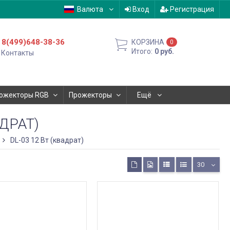
Валюта
Вход
Регистрация
8(499)648-38-36
КОРЗИНА
0
Итого:
0
руб.
Контакты
ожекторы RGB
Прожекторы
Ещё
АДРАТ)
DL-03 12 Вт (квадрат)
30