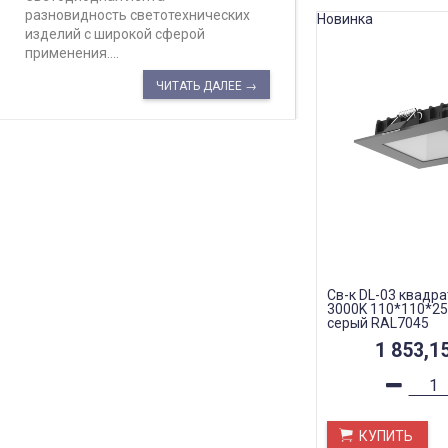
разновидность светотехнических
Новинка
изделий с широкой сферой
применения....
ЧИТАТЬ ДАЛЕЕ →
Св-к DL-03 квадра
3000K 110*110*25
серый RAL7045
1 853,1
КУПИТЬ