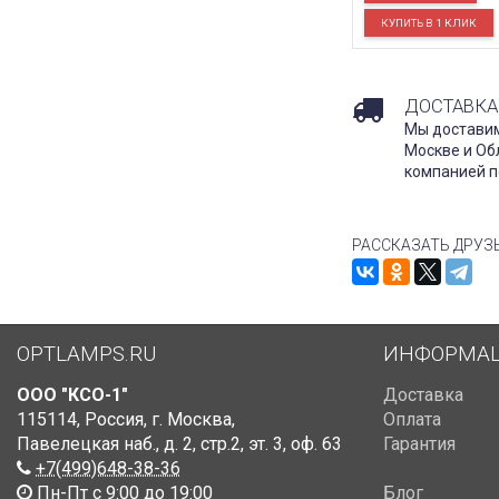
ДОСТАВКА
Мы доставим
Москве и Об
компанией п
РАССКАЗАТЬ ДРУЗ
OPTLAMPS.RU
ИНФОРМА
ООО "КСО-1"
Доставка
115114
,
Россия
,
г. Москва
,
Оплата
Павелецкая наб., д. 2, стр.2
,
эт. 3, оф. 63
Гарантия
+7(499)648-38-36
Пн-Пт с 9:00 до 19:00
Блог