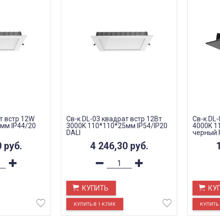
т встр 12W
Св-к DL-03 квадрат встр 12Вт
Св-к DL-
мм IP44/20
3000K 110*110*25мм IP54/IP20
4000K 1
DALI
черный 
0
руб.
4 246,30
руб.
КУПИТЬ
КУ