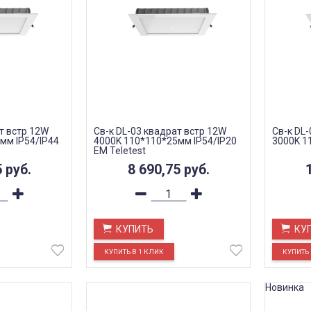
т встр 12W
Св-к DL-03 квадрат встр 12W
Св-к DL
мм IP54/IP44
4000K 110*110*25мм IP54/IP20
3000K 1
EM Teletest
5
руб.
8 690,75
руб.
КУПИТЬ
КУ
Новинка