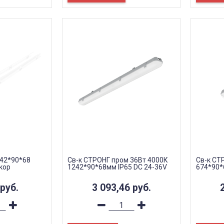
242*90*68
Св-к СТРОНГ пром 36Вт 4000К
Св-к СТ
кор
1242*90*68мм IP65 DC 24-36V
674*90*
руб.
3 093,46
руб.