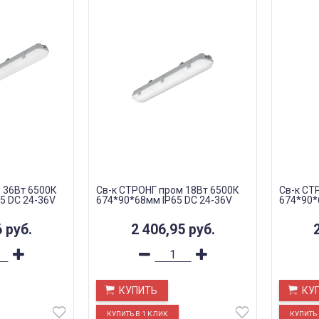
 36Вт 6500К
Св-к СТРОНГ пром 18Вт 6500К
Св-к СТ
5 DC 24-36V
674*90*68мм IP65 DC 24-36V
674*90*
6
руб.
2 406,95
руб.
КУПИТЬ
КУ