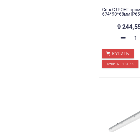
Св-к СТРОНГ пром
674*90*68мм IP65
9 244,5
КУПИТЬ