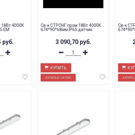
 18Вт 4000К
Св-к СТРОНГ пром 18Вт 4000К
Св-к СТ
65 EM
674*90*68мм IP65 датчик
674*90*
4
руб.
3 090,70
руб.
КУПИТЬ
КУ