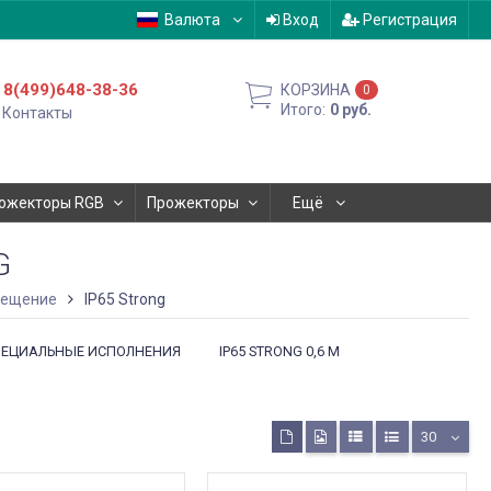
Валюта
Вход
Регистрация
8(499)648-38-36
КОРЗИНА
0
Итого:
0
руб.
Контакты
ожекторы RGB
Прожекторы
Ещё
G
вещение
IP65 Strong
 СПЕЦИАЛЬНЫЕ ИСПОЛНЕНИЯ
IP65 STRONG 0,6 М
30