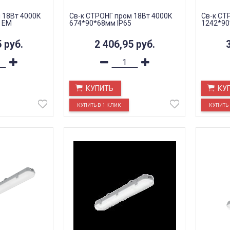
 18Вт 4000К
Св-к СТРОНГ пром 18Вт 4000К
Св-к СТ
 EM
674*90*68мм IP65
1242*90
5
руб.
2 406,95
руб.
КУПИТЬ
КУ