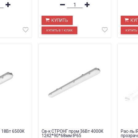
КУПИТЬ
КУ
 18Вт 6500К
Св-к СТРОНГ пром 36Вт 4000К
Рас-ль 
1242*90*68мм IP65
прозрач