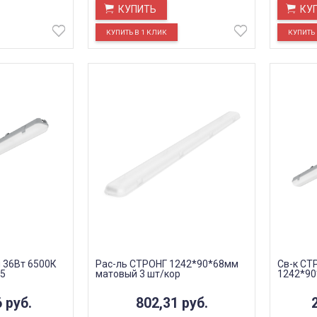
КУПИТЬ
КУ
 36Вт 6500К
Рас-ль СТРОНГ 1242*90*68мм
Св-к СТ
65
матовый 3 шт/кор
1242*90
6
руб.
802,31
руб.