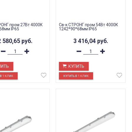
РОНГ пром 27Вт 4000К
Св-к СТРОНГ пром 54Вт 4000К
68мм IP65
1242*90*68мм IP65
2 580,65
руб.
3 416,04
руб.
ПИТЬ
КУПИТЬ