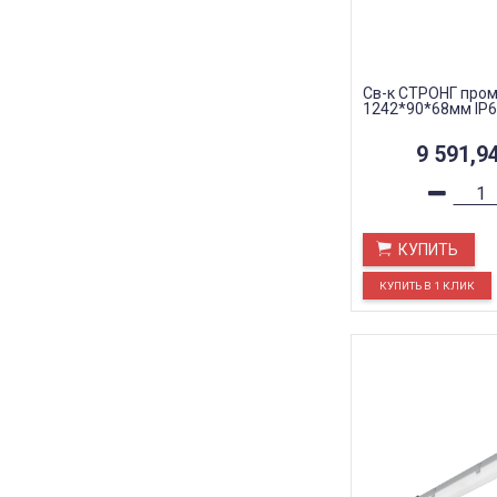
Св-к СТРОНГ пром
1242*90*68мм IP
9 591,9
КУПИТЬ