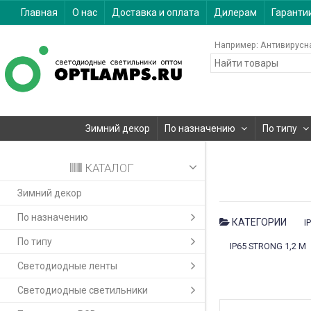
Главная
О нас
Доставка и оплата
Дилерам
Гаранти
Например:
Антивирусн
Зимний декор
По назначению
По типу
КАТАЛОГ
Зимний декор
По назначению
КАТЕГОРИИ
I
По типу
IP65 STRONG 1,2 М
Светодиодные ленты
Светодиодные светильники