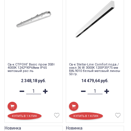
Св-к СТРОНГ Basic пром 35Вт
Св-к Stellar-Line Сomfort подв./
4000К 1242*90*68мм IP65
накл 36 W 3000К 1200*35*75 мм
матовый рас-ль
RAL9010 белый матовый линзы
50 гр.
2 348,18
руб.
14 479,64
руб.
Новинка
Новинка