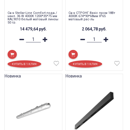
Св-к Stellar-Line Сomfort подв./
Св-к СТРОНГ Basic пром 18Вт
накл. 36 W 4000К 1200*35*75 мм
4000К 674*90*68мм IP65
RAL9010 белый матовый линзы
матовый рас-ль
50 гр.
14 479,64
руб.
2 064,78
руб.
Новинка
Новинка