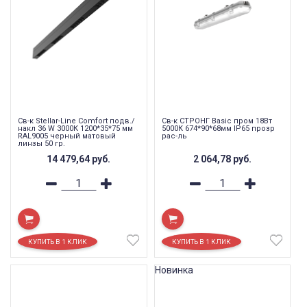
Св-к Stellar-Line Сomfort подв./
Св-к СТРОНГ Basic пром 18Вт
накл 36 W 3000К 1200*35*75 мм
5000К 674*90*68мм IP65 прозр
RAL9005 черный матовый
рас-ль
линзы 50 гр.
14 479,64
руб.
2 064,78
руб.
Новинка