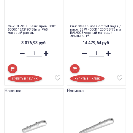
Св-к СТРОНГ Basic пром 60Вт
Св-к Stellar-Line Сomfort подв./
5000К 1242*90*68мм IP65
накл. 36 W 4000К 1200*35*75 мм
матовый рас-ль
RAL9005 черный матовый
линзы 50 гр.
3 076,93
руб.
14 479,64
руб.
Новинка
Новинка