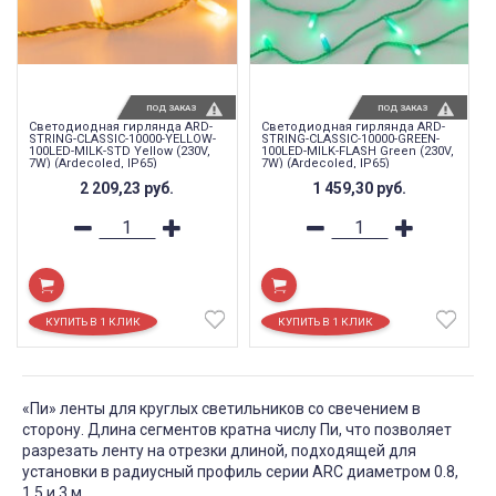
ПОД ЗАКАЗ
ПОД ЗАКАЗ
Светодиодная гирлянда ARD-
Светодиодная гирлянда ARD-
STRING-CLASSIC-10000-YELLOW-
STRING-CLASSIC-10000-GREEN-
100LED-MILK-STD Yellow (230V,
100LED-MILK-FLASH Green (230V,
7W) (Ardecoled, IP65)
7W) (Ardecoled, IP65)
2 209,23
руб.
1 459,30
руб.
«Пи» ленты для круглых светильников со свечением в
сторону. Длина сегментов кратна числу Пи, что позволяет
разрезать ленту на отрезки длиной, подходящей для
установки в радиусный профиль серии ARC диаметром 0.8,
1.5 и 3 м.