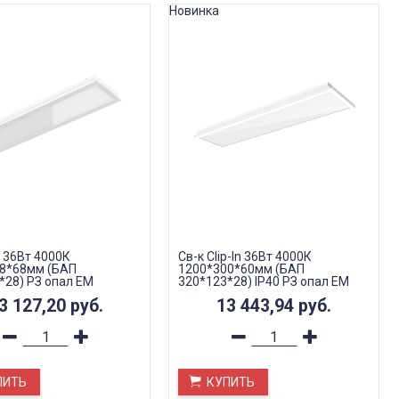
Новинка
2 36Вт 4000К
Св-к Clip-In 36Вт 4000К
8*68мм (БАП
1200*300*60мм (БАП
*28) РЗ опал EM
320*123*28) IP40 РЗ опал EM
Teletest
3 127,20
руб.
13 443,94
руб.
ПИТЬ
КУПИТЬ