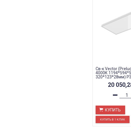
Св-к Vector (Prelu
4000К 1194*594*5
320*123*28мм) РЗ
Teletest опал
20 050,
КУПИТЬ