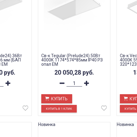
ude24) 36Вт
Св-к Tegular (Prelude24) 50Вт
Св-к Vec
6 мм (БАП
4000К 1174*574*85мм IP40 РЗ
4000К 5
З EM
опал EM
320*123
Teletest
20
руб.
20 050,28
руб.
1
КУПИТЬ
КУ
Новинка
Новинка