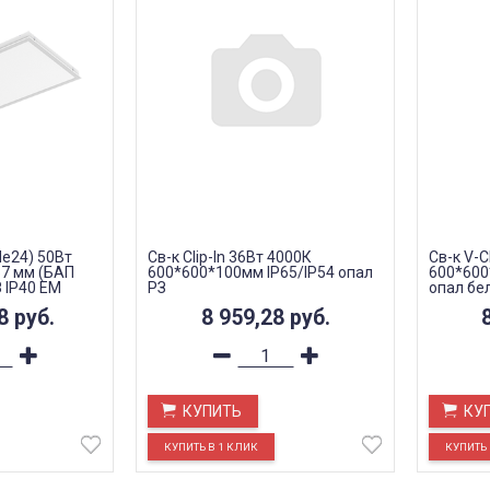
de24) 50Вт
Св-к Clip-In 36Вт 4000К
Св-к V-C
7 мм (БАП
600*600*100мм IP65/IP54 опал
600*600
 IP40 EM
РЗ
опал бе
28
руб.
8 959,28
руб.
КУПИТЬ
КУ