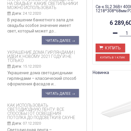
НА СВАДЬБУ: КАКИЕ СВЕТИЛЬНИКИ
Св-к SL2 36Вт 400
МОЖНО ИСПОЛЬЗОВАТЬ
1218*308*68мм Р
Дата:
24.12.2020
В украшении банкетного зала для
6 289,6
свадьбы особое значение имеет
свет, который может до...
ЧИТАТЬ ДАЛЕЕ →
КУПИТЬ
УКРАШЕНИЕ ДОМА ГИРЛЯНДАМИ |
ИДЕИ К НОВОМУ 2021 ГОДУ И НЕ
ТОЛЬКО
Дата:
15.12.2020
Новинка
Украшение дома светодиодными
гирляндами – классический способ
оформления фасадов и...
ЧИТАТЬ ДАЛЕЕ →
КАК ИСПОЛЬЗОВАТЬ
СВЕТОДИОДНУЮ ЛЕНТУ: ВСЕ
СПОСОБЫ | ОТ ОСВЕЩЕНИЯ
ПОТОЛКА ДО ПОДСВЕТКИ В САУНЕ
Дата:
07.12.2020
Светодиодная лента –