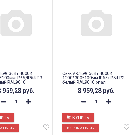
lip® 36Вт 4000К
Св-к V-Clip® 50Вт 4000К
*100мм IP65/IP54 РЗ
1200*300*100мм IP65/IP54 РЗ
лый RAL9010
белый RAL9010 опал
8 959,28
руб.
8 959,28
руб.
ПИТЬ
КУПИТЬ