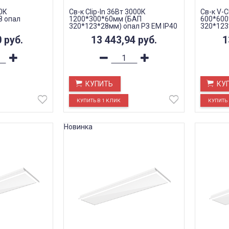
0К
Св-к Clip-In 36Вт 3000К
Св-к V-C
З опал
1200*300*60мм (БАП
600*600
320*123*28мм) опал РЗ EM IP40
320*123
Teletes
0
руб.
13 443,94
руб.
1
КУПИТЬ
КУ
Новинка