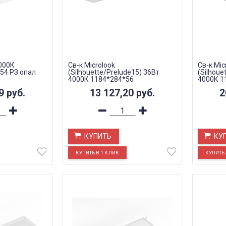
3000К
Св-к Microlook
Св-к Mic
54 РЗ опал
(Silhouette/Prelude15) 36Вт
(Silhoue
4000К 1184*284*56
4000К 1
(БАП320*123*28) опал РЗ EM
(БАП320
89
руб.
13 127,20
руб.
2
КУПИТЬ
КУ