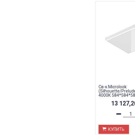
Св-к Microlook
(Silhouette/Prelud
4000К 584*584*5
320*123*28) IP40 
13 127,
КУПИТЬ