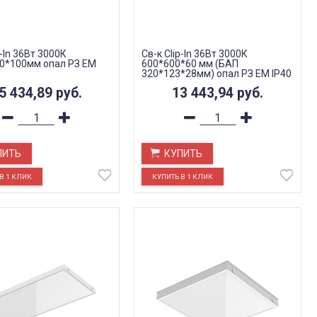
p-In 36Вт 3000К
Св-к Clip-In 36Вт 3000К
0*100мм опал РЗ EM
600*600*60 мм (БАП
320*123*28мм) опал РЗ EM IP40
5 434,89
руб.
13 443,94
руб.
ПИТЬ
КУПИТЬ