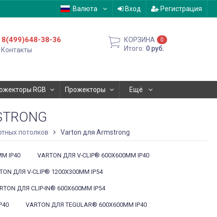
Валюта
Вход
Регистрация
8(499)648-38-36
КОРЗИНА
0
Итого:
0
руб.
Контакты
ожекторы RGB
Прожекторы
Ещё
STRONG
ртных потолков
Varton для Armstrong
MM IP40
VARTON ДЛЯ V-CLIP® 600X600MM IP40
TON ДЛЯ V-CLIP® 1200X300MM IP54
RTON ДЛЯ CLIP-IN® 600X600MM IP54
P40
VARTON ДЛЯ TEGULAR® 600X600MM IP40