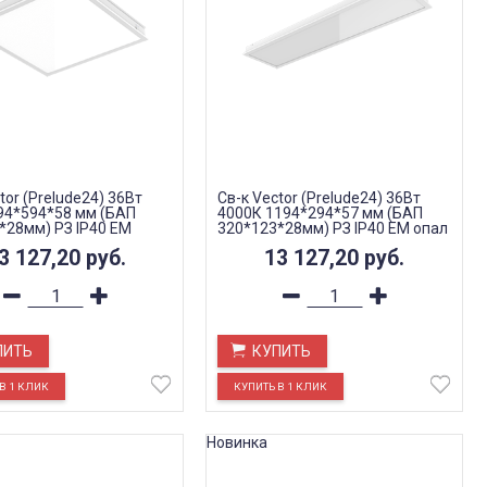
tor (Prelude24) 36Вт
Св-к Vector (Prelude24) 36Вт
94*594*58 мм (БАП
4000К 1194*294*57 мм (БАП
*28мм) РЗ IP40 EM
320*123*28мм) РЗ IP40 EM опал
3 127,20
руб.
13 127,20
руб.
ПИТЬ
КУПИТЬ
Новинка