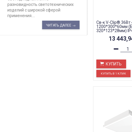
разновидность светотехнических
изделий с широкой сферой
применения....
Св-к V-Clip® 36Вт
ЧИТАТЬ ДАЛЕЕ →
1200*300*60мм (
320*123*28мм) IP
Teletest белый R
13 443,
КУПИТЬ