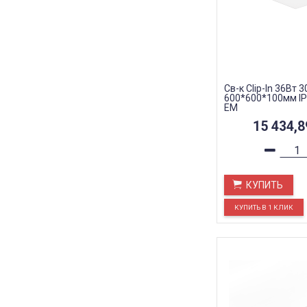
Св-к Clip-In 36Вт 
600*600*100мм IP
EM
15 434,
КУПИТЬ