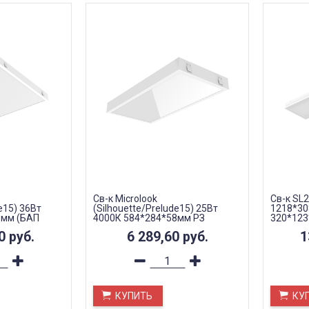
Св-к Microlook
Св-к SL
e15) 36Вт
(Silhouette/Prelude15) 25Вт
1218*30
8мм (БАП
4000К 584*284*58мм РЗ
320*123
РЗ EM
Teletest
20
руб.
6 289,60
руб.
1
КУПИТЬ
КУ