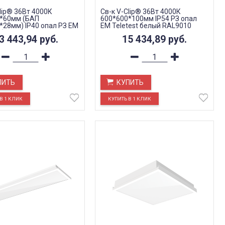
lip® 36Вт 4000К
Св-к V-Clip® 36Вт 4000К
*60мм (БАП
600*600*100мм IP54 РЗ опал
*28мм) IP40 опал РЗ EM
EM Teletest белый RAL9010
t белый RAL9010
3 443,94
руб.
15 434,89
руб.
ПИТЬ
КУПИТЬ