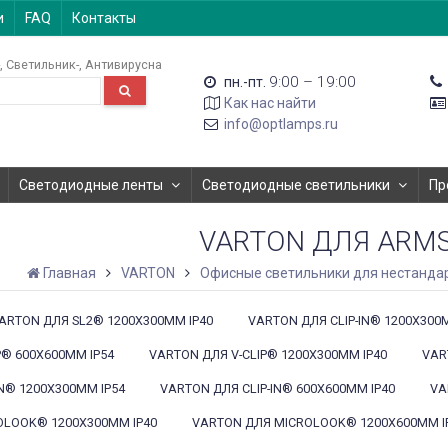
и
FAQ
Контакты
Светильник-
Антивирусна
9:00 – 19:00
пн.-пт.
Как нас найти
info@optlamps.ru
Светодиодные ленты
Светодиодные светильники
Пр
VARTON ДЛЯ ARM
Главная
VARTON
Офисные светильники для нестанда
ARTON ДЛЯ SL2® 1200X300MM IP40
VARTON ДЛЯ CLIP-IN® 1200X300
P® 600X600MM IP54
VARTON ДЛЯ V-CLIP® 1200X300MM IP40
VAR
IN® 1200X300MM IP54
VARTON ДЛЯ CLIP-IN® 600X600MM IP40
VA
OLOOK® 1200X300MM IP40
VARTON ДЛЯ MICROLOOK® 1200X600MM I