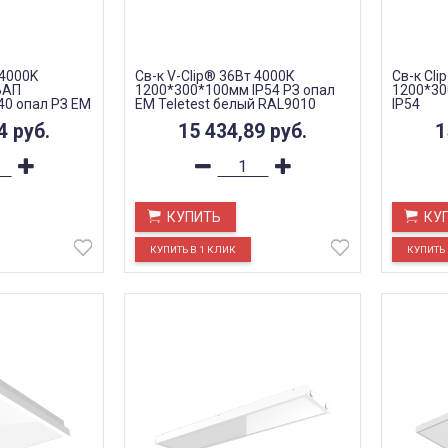
 4000K
Св-к V-Clip® 36Вт 4000К
Св-к Cli
БАП
1200*300*100мм IP54 РЗ опал
1200*30
40 опал РЗ EM
EM Teletest белый RAL9010
IP54
AL9010
94
руб.
15 434,89
руб.
1
КУПИТЬ
КУ