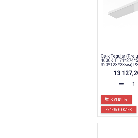
Св-к Tegular (Prel
4000К 1174*274*5
320*123*28мм) Р
13 127,
КУПИТЬ