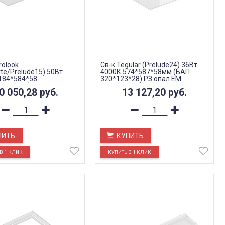
rolook
Св-к Tegular (Prelude24) 36Вт
tte/Prelude15) 50Вт
4000К 574*587*58мм (БАП
184*584*58
320*123*28) РЗ опал EM
*123*28) опал РЗ EM
0 050,28
руб.
13 127,20
руб.
ПИТЬ
КУПИТЬ