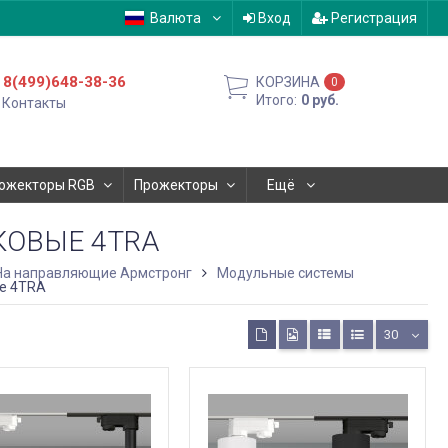
Валюта
Вход
Регистрация
8(499)648-38-36
КОРЗИНА
0
Итого:
0
руб.
Контакты
ожекторы RGB
Прожекторы
Ещё
ЕКОВЫЕ 4TRA
На направляющие Армстронг
Модульные системы
ые 4TRA
30