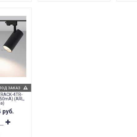
ПОД ЗАКАЗ
TRACK-4TR-
350mA) (ARL,
да)
4
руб.