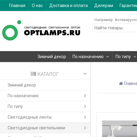
Главная
О нас
Доставка и оплата
Дилерам
Гаранти
Например:
Антивирусн
Зимний декор
По назначению
По типу
КАТАЛОГ
Главн
Зимний декор
По назначению
По типу
Светодиодные ленты
Светодиодные светильники