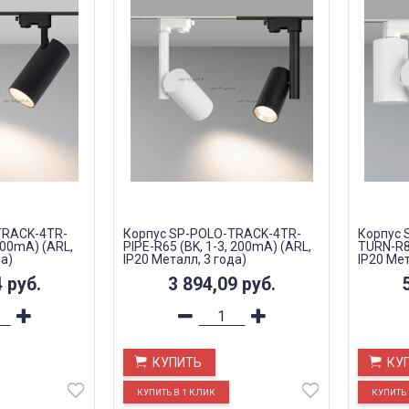
TRACK-4TR-
Корпус SP-POLO-TRACK-4TR-
Корпус 
200mA) (ARL,
PIPE-R65 (BK, 1-3, 200mA) (ARL,
TURN-R85
да)
IP20 Металл, 3 года)
IP20 Мет
4
руб.
3 894,09
руб.
КУПИТЬ
КУ