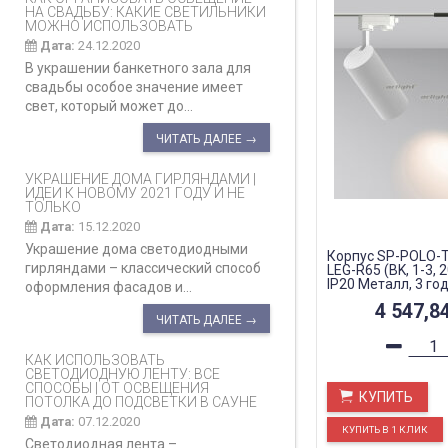
НА СВАДЬБУ: КАКИЕ СВЕТИЛЬНИКИ
МОЖНО ИСПОЛЬЗОВАТЬ
Дата:
24.12.2020
В украшении банкетного зала для
свадьбы особое значение имеет
свет, который может до...
ЧИТАТЬ ДАЛЕЕ →
УКРАШЕНИЕ ДОМА ГИРЛЯНДАМИ |
ИДЕИ К НОВОМУ 2021 ГОДУ И НЕ
ТОЛЬКО
Дата:
15.12.2020
Украшение дома светодиодными
Корпус SP-POLO-
гирляндами – классический способ
LEG-R65 (BK, 1-3, 
IP20 Металл, 3 го
оформления фасадов и...
4 547,8
ЧИТАТЬ ДАЛЕЕ →
КАК ИСПОЛЬЗОВАТЬ
СВЕТОДИОДНУЮ ЛЕНТУ: ВСЕ
СПОСОБЫ | ОТ ОСВЕЩЕНИЯ
КУПИТЬ
ПОТОЛКА ДО ПОДСВЕТКИ В САУНЕ
Дата:
07.12.2020
Светодиодная лента –