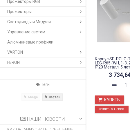
Прожекторы RGB
Прожекторы
Светодиоды и Модули
Управление светом
Алюминиевые профили
VARTON
Корпус SP-POLO-
FERON
LEG-R65 (WH, 1-3,
IP20 Металл, 5 лет
3 734,6
Теги
Авада
Вартон
КУПИТЬ
НАШИ НОВОСТИ
КАК ОРГАНИЗОВАТЬ ОСВЕЩЕНИЕ