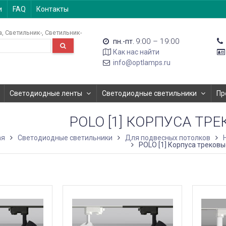
и
FAQ
Контакты
а
Светильник-
Светильник-
9:00 – 19:00
пн.-пт.
Как нас найти
info@optlamps.ru
Светодиодные ленты
Светодиодные светильники
Пр
POLO [1] КОРПУСА ТР
ая
Светодиодные светильники
Для подвесных потолков
POLO [1] Корпуса треков