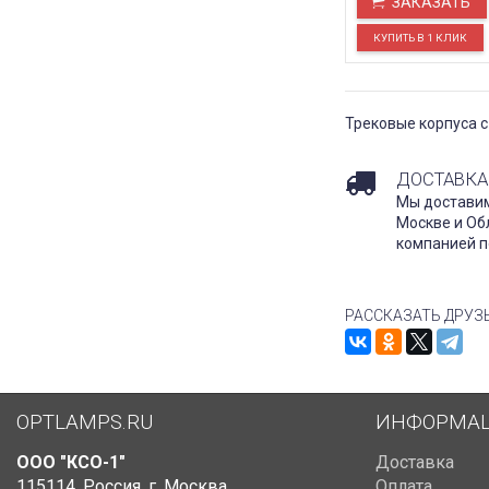
ЗАКАЗАТЬ
Трековые корпуса 
ДОСТАВКА
Мы доставим
Москве и Об
компанией п
РАССКАЗАТЬ ДРУЗ
OPTLAMPS.RU
ИНФОРМА
ООО "КСО-1"
Доставка
115114
,
Россия
,
г. Москва
,
Оплата