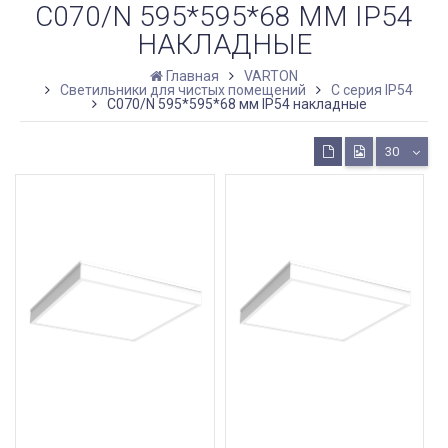
C070/N 595*595*68 ММ IP54
НАКЛАДНЫЕ
Главная
VARTON
Светильники для чистых помещений
C серия IP54
C070/N 595*595*68 мм IP54 накладные
30