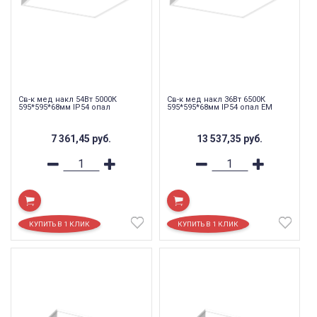
Св-к мед накл 54Вт 5000К
Св-к мед накл 36Вт 6500К
595*595*68мм IP54 опал
595*595*68мм IP54 опал EM
7 361,45
руб.
13 537,35
руб.