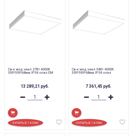
Св-к мед накл 27Вт 4000К
Св-к мед накл 54Вт 4000К
595*595*68мм IP54 опал EM
595*595*68мм IP54 опал
13 289,21
руб.
7 361,45
руб.