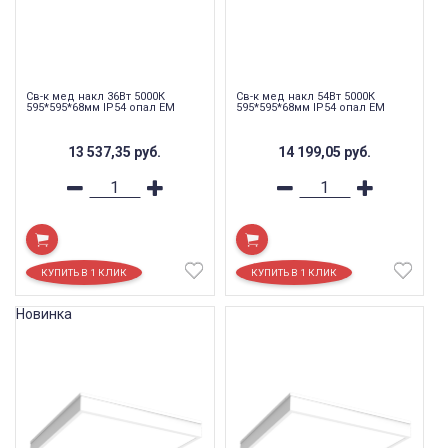
Св-к мед накл 36Вт 5000К
Св-к мед накл 54Вт 5000К
595*595*68мм IP54 опал EM
595*595*68мм IP54 опал EM
13 537,35
руб.
14 199,05
руб.
Новинка