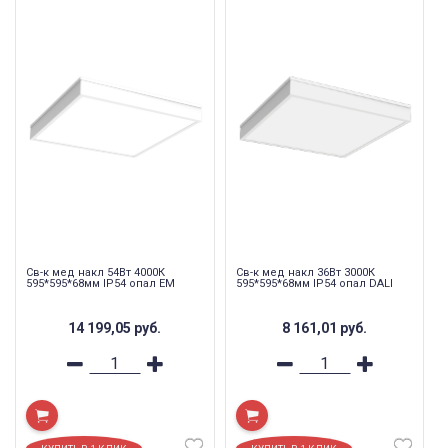
Св-к мед накл 54Вт 4000К
Св-к мед накл 36Вт 3000К
595*595*68мм IP54 опал EM
595*595*68мм IP54 опал DALI
14 199,05
руб.
8 161,01
руб.