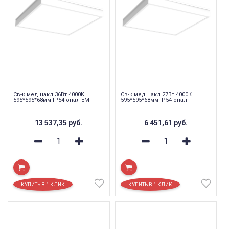
Св-к мед накл 36Вт 4000К
Св-к мед накл 27Вт 4000К
595*595*68мм IP54 опал EM
595*595*68мм IP54 опал
13 537,35
руб.
6 451,61
руб.