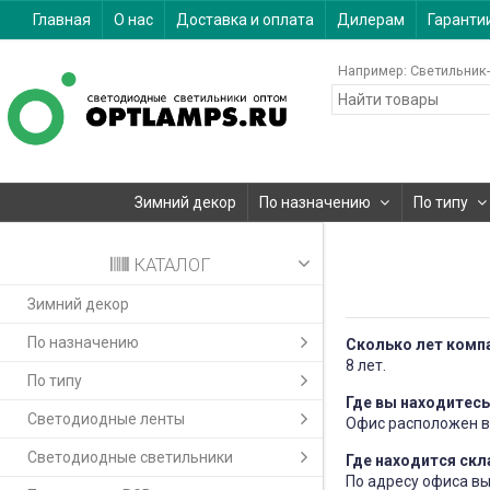
Главная
О нас
Доставка и оплата
Дилерам
Гаранти
Например:
Светильник-
Зимний декор
По назначению
По типу
КАТАЛОГ
Зимний декор
По назначению
Сколько лет компа
8 лет.
По типу
Где вы находитесь
Светодиодные ленты
Офис расположен в 
Светодиодные светильники
Где находится скл
По адресу офиса в