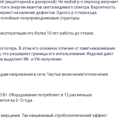
 (акцепторной и донорской). Не любой p-n переход излучает
ся к энергии квантов света видимого спектра. Вероятность
еряют на наличие дефектов. Одного p-n перехода
гослойные полупроводниковые структуры.
ксплуатации это более 10 лет работы до отказа.
з потерь. В этом его основное отличие от ламп накаливания.
, что расширяет границы его использования. Изделия дают
не выделяет ИК- и УФ-излучения.
адам напряжения в сети. Частые включения/отключения
0 Вт. Оборудование потребляет в 12 раз меньше
ется за 2–3 года.
 мерцания. Так называемый стробоскопический эффект.