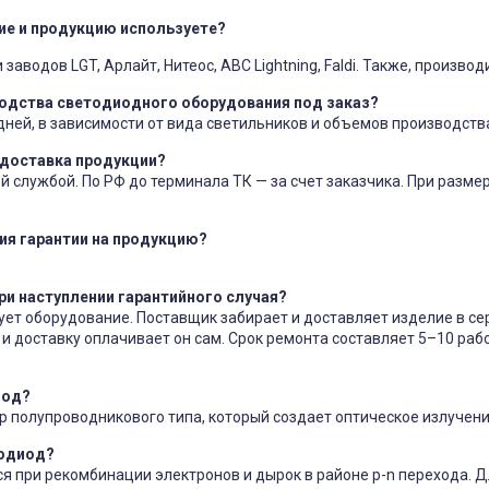
е и продукцию используете?
заводов LGT, Арлайт, Нитеос, ABC Lightning, Faldi. Также, произв
водства светодиодного оборудования под заказ?
 дней, в зависимости от вида светильников и объемов производств
 доставка продукции?
й службой. По РФ до терминала ТК — за счет заказчика. При размер
ия гарантии на продукцию?
ри наступлении гарантийного случая?
ет оборудование. Поставщик забирает и доставляет изделие в се
 и доставку оплачивает он сам. Срок ремонта составляет 5–10 раб
иод?
 полупроводникового типа, который создает оптическое излучение
тодиод?
я при рекомбинации электронов и дырок в районе p-n перехода. 