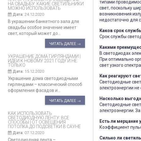
типами проводимост
НА СВАДЬБУ: КАКИЕ СВЕТИЛЬНИКИ
свет, поскольку ши
МОЖНО ИСПОЛЬЗОВАТЬ
возникновения излу
Дата:
24.12.2020
недостаточно для 
В украшении банкетного зала для
свадьбы особое значение имеет
Каков срок служб
свет, который может до...
Срок службы светод
ЧИТАТЬ ДАЛЕЕ →
Какими преимущес
В светодиодах элек
УКРАШЕНИЕ ДОМА ГИРЛЯНДАМИ |
При оптимально орг
ИДЕИ К НОВОМУ 2021 ГОДУ И НЕ
ТОЛЬКО
свет узкого спектр
Дата:
15.12.2020
Как реагируют св
Украшение дома светодиодными
Светодиодные свет
гирляндами – классический способ
электроэнергии не 
оформления фасадов и...
Насколько выгодн
ЧИТАТЬ ДАЛЕЕ →
Светодиодные свети
электроэнергии. За
КАК ИСПОЛЬЗОВАТЬ
СВЕТОДИОДНУЮ ЛЕНТУ: ВСЕ
Есть ли мерцание 
СПОСОБЫ | ОТ ОСВЕЩЕНИЯ
ПОТОЛКА ДО ПОДСВЕТКИ В САУНЕ
Коэффициент пульс
Дата:
07.12.2020
Сильно ли светиль
Светодиодная лента –