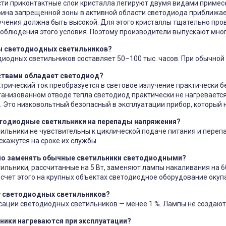
и приконтактные слои кристалла легируют двумя видами примесей
рина запрещенной зоны в активной области светодиода приближает
чения должна быть высокой. Для этого кристаллы тщательно пров
соблюдения этого условия. Поэтому производители выпускают мно
ы светодиодных светильников?
иодных светильников составляет 50–100 тыс. часов. При обычной э
твами обладает светодиод?
трический ток преобразуется в световое излучение практически бе
анизованном отводе тепла светодиод практически не нагревается
а. Это низковольтный безопасный в эксплуатации прибор, который 
етодиодные светильники на перепады напряжения?
ильники не чувствительны к циклической подаче питания и переп
скажутся на сроке их службы.
о заменять обычные светильники светодиодными?
льники, рассчитанные на 5 Вт, заменяют лампы накаливания на 6
 счет этого на крупных объектах светодиодное оборудование окупа
у светодиодных светильников?
ации светодиодных светильников — менее 1 %. Лампы не создают
ники нагреваются при эксплуатации?