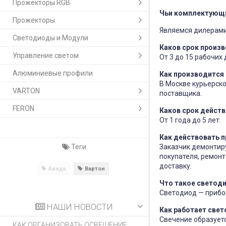
Прожекторы RGB
Чьи комплектующи
Прожекторы
Являемся дилерами 
Светодиоды и Модули
Каков срок произ
Управление светом
От 3 до 15 рабочих
Алюминиевые профили
Как производится
В Москве курьерско
VARTON
поставщика.
FERON
Каков срок действ
От 1 года до 5 лет.
Как действовать п
Теги
Заказчик демонтиру
покупателя, ремонт
доставку.
Авада
Вартон
Что такое светод
Светодиод — прибор
НАШИ НОВОСТИ
Как работает све
Свечение образуетс
КАК ОРГАНИЗОВАТЬ ОСВЕЩЕНИЕ