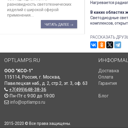
Нагревается радиат
разновидность светотехнических
изделий с широкой сферой
В каких областях
применения....
Светодиодные свет
комплексов, открыт
ЧИТАТЬ ДАЛЕЕ →
РАССКАЗАТЬ ДРУЗ
OPTLAMPS.RU
ИНФОРМА
ООО "КСО-1"
Доставка
115114
,
Россия
,
г. Москва
,
Оплата
Павелецкая наб., д. 2, стр.2
,
эт. 3, оф. 63
Гарантия
+7(499)648-38-36
Пн-Пт с 9:00 до 19:00
Блог
info@optlamps.ru
2015-2020 © Все права защищены.