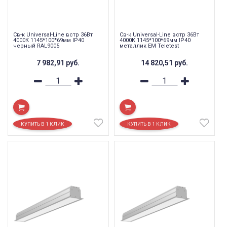
Св-к Universal-Line встр 36Вт
Св-к Universal-Line встр 36Вт
4000К 1145*100*69мм IP40
4000К 1145*100*69мм IP40
черный RAL9005
металлик EM Teletest
7 982,91
руб.
14 820,51
руб.