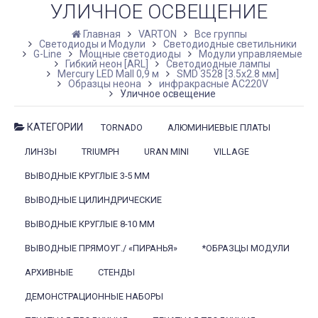
УЛИЧНОЕ ОСВЕЩЕНИЕ
Главная
VARTON
Все группы
Светодиоды и Модули
Светодиодные светильники
G-Line
Мощные светодиоды
Модули управляемые
Гибкий неон [ARL]
Светодиодные лампы
Mercury LED Mall 0,9 м
SMD 3528 [3.5х2.8 мм]
Образцы неона
инфракрасные AC220V
Уличное освещение
КАТЕГОРИИ
TORNADO
АЛЮМИНИЕВЫЕ ПЛАТЫ
ЛИНЗЫ
TRIUMPH
URAN MINI
VILLAGE
ВЫВОДНЫЕ КРУГЛЫЕ 3-5 ММ
ВЫВОДНЫЕ ЦИЛИНДРИЧЕСКИЕ
ВЫВОДНЫЕ КРУГЛЫЕ 8-10 ММ
ВЫВОДНЫЕ ПРЯМОУГ./ «ПИРАНЬЯ»
*ОБРАЗЦЫ МОДУЛИ
АРХИВНЫЕ
СТЕНДЫ
ДЕМОНСТРАЦИОННЫЕ НАБОРЫ