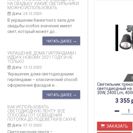
НА СВАДЬБУ: КАКИЕ СВЕТИЛЬНИКИ
МОЖНО ИСПОЛЬЗОВАТЬ
Дата:
24.12.2020
В украшении банкетного зала для
свадьбы особое значение имеет
свет, который может до...
ЧИТАТЬ ДАЛЕЕ →
УКРАШЕНИЕ ДОМА ГИРЛЯНДАМИ |
ИДЕИ К НОВОМУ 2021 ГОДУ И НЕ
ТОЛЬКО
Дата:
15.12.2020
Украшение дома светодиодными
гирляндами – классический способ
Светильник трек
оформления фасадов и...
светодиодный на
30W, 2400 Lm, 400
ЧИТАТЬ ДАЛЕЕ →
градусов, черный,
3 355
AL105
КАК ИСПОЛЬЗОВАТЬ
СВЕТОДИОДНУЮ ЛЕНТУ: ВСЕ
СПОСОБЫ | ОТ ОСВЕЩЕНИЯ
ПОТОЛКА ДО ПОДСВЕТКИ В САУНЕ
Дата:
07.12.2020
ЗАКАЗАТЬ
Светодиодная лента –