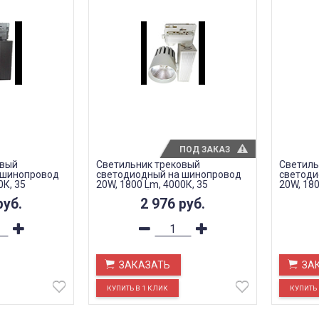
ПОД ЗАКАЗ
овый
Светильник трековый
Светиль
 шинопровод
светодиодный на шинопровод
светоди
0К, 35
20W, 1800 Lm, 4000К, 35
20W, 180
 3-х фазный,
градусов, белый, 3-х фазный,
градусо
руб.
2 976
руб.
AL105
AL105
ЗАКАЗАТЬ
ЗА