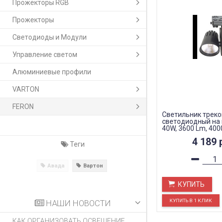
Прожекторы RGB
Прожекторы
Светодиоды и Модули
Управление светом
Алюминиевые профили
VARTON
FERON
Светильник трек
светодиодный на
40W, 3600 Lm, 400
градусов, черный,
4 189
AL105
Теги
Авада
Вартон
КУПИТЬ
НАШИ НОВОСТИ
КАК ОРГАНИЗОВАТЬ ОСВЕЩЕНИЕ