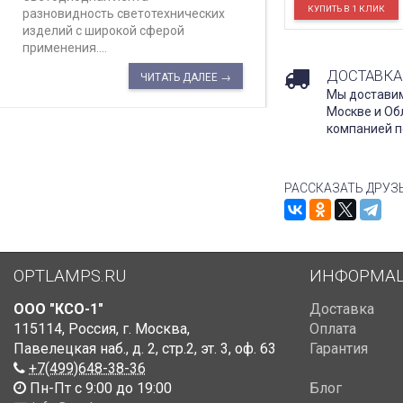
разновидность светотехнических
изделий с широкой сферой
применения....
ДОСТАВКА
ЧИТАТЬ ДАЛЕЕ →
Мы доставим
Москве и Об
компанией п
РАССКАЗАТЬ ДРУЗ
OPTLAMPS.RU
ИНФОРМА
ООО "КСО-1"
Доставка
115114
,
Россия
,
г. Москва
,
Оплата
Павелецкая наб., д. 2, стр.2
,
эт. 3, оф. 63
Гарантия
+7(499)648-38-36
Пн-Пт с 9:00 до 19:00
Блог