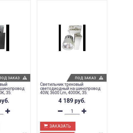
ПОД ЗАКАЗ
ПОД ЗАКАЗ
овый
Светильник трековый
 шинопровод
светодиодный на шинопровод
0К, 35
40W, 3600 Lm, 4000К, 35
 3-х фазный,
градусов, белый, 3-х фазный,
руб.
4 189
руб.
AL105
ЗАКАЗАТЬ