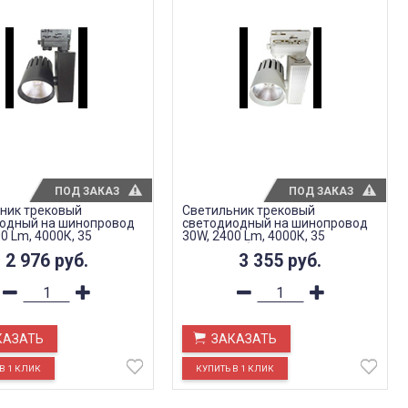
ПОД ЗАКАЗ
ПОД ЗАКАЗ
ник трековый
Светильник трековый
одный на шинопровод
светодиодный на шинопровод
0 Lm, 4000К, 35
30W, 2400 Lm, 4000К, 35
в,черный, 3-х фазный,
градусов, белый, 3-х фазный,
2 976
руб.
3 355
руб.
AL105
КАЗАТЬ
ЗАКАЗАТЬ