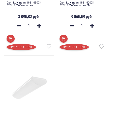
Св-к LUX накл 18Вт 6500К
Св-к LUX накл 18Вт 4000К
625*160*65мм опал
625*160*65мм опал EM
3 095,02
руб.
9 865,59
руб.