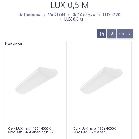
LUX 0,6 М
Главная
VARTON
ЖКХ серия
LUX IP20
LUX 0,6 м
30
Новинка
Св-к LUX накл 18Вт 4000К
Св-к LUX накл 18Вт 4000К
625*160*65мм опал датчик
625*160*65мм опал