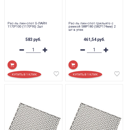
Рас-ль пин-спот G-ЛАЙН
Рас-ль пин-спот грильято с
1170*100 (1170*95) 2шт
рамкой 588*180 (582*174мм) 2
шт в упак
583
руб.
461,54
руб.