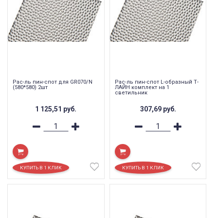
Рас-ль пин-спот для GR070/N
Рас-ль пин-спот L-образный Т-
(580*580) 2шт
ЛАЙН комплект на 1
светильник
1 125,51
руб.
307,69
руб.