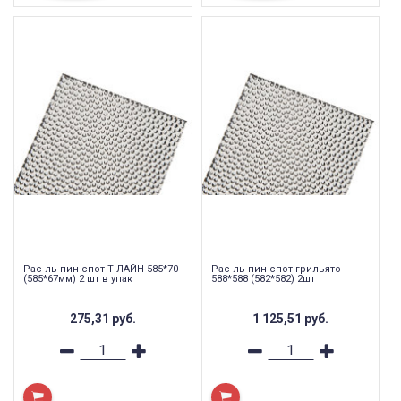
Рас-ль пин-спот Т-ЛАЙН 585*70
Рас-ль пин-спот грильято
(585*67мм) 2 шт в упак
588*588 (582*582) 2шт
275,31
руб.
1 125,51
руб.