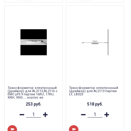
Трансформатор электронный
Трансформатор электронный
(драйвер) для AL2115,AL2116 с
(драйвер) для AL2113 партии
EMC pf0.9 партии 16RU, 17RU,
LF, LB023
XNH, XNG..., корпус из
термоусадки, LB017
253
руб.
518
руб.