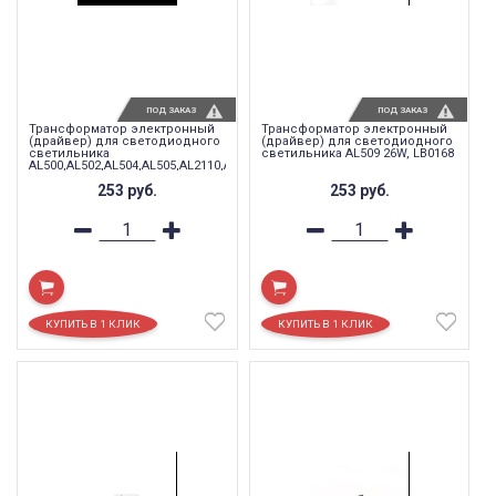
ПОД ЗАКАЗ
ПОД ЗАКАЗ
Трансформатор электронный
Трансформатор электронный
(драйвер) для светодиодного
(драйвер) для светодиодного
светильника
светильника AL509 26W, LB0168
AL500,AL502,AL504,AL505,AL2110,AL2111
15W-18W для партии OL, LB0155
253
руб.
253
руб.