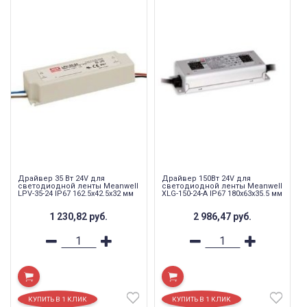
Драйвер 35 Вт 24V для
Драйвер 150Вт 24V для
светодиодной ленты Meanwell
светодиодной ленты Meanwell
LPV-35-24 IP67 162.5x42.5x32 мм
XLG-150-24-A IP67 180x63x35.5 мм
1 230,82
руб.
2 986,47
руб.