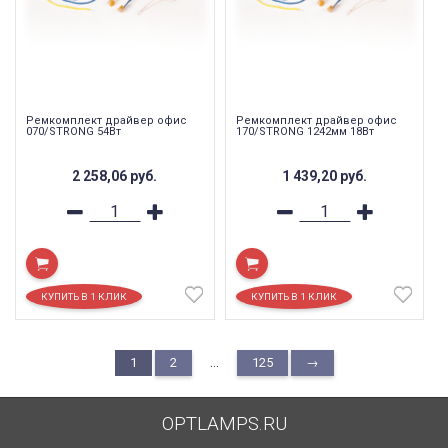
Ремкомплект драйвер офис
Ремкомплект драйвер офис
070/STRONG 54Вт
170/STRONG 1242мм 18Вт
2 258,06
руб.
1 439,20
руб.
...
1
2
125
→
OPTLAMPS.RU