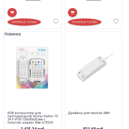
Новинка
RGB контроллер для
Драйвер для панели 34Вт
светодиодной ленты Varton 12-
24 V IP20 135x30x20 мм c
пультом, радиус 45м (LTECH)
2 425,34
руб.
821,68
руб.