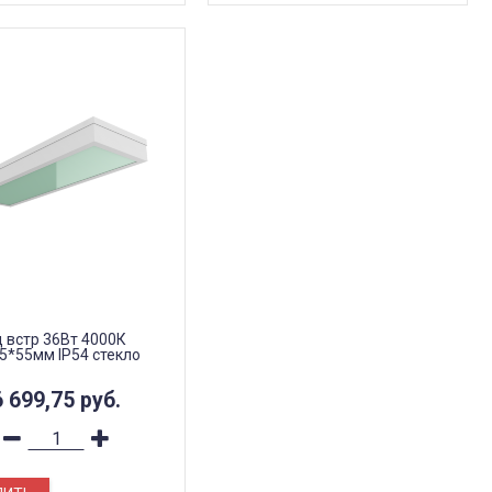
д встр 36Вт 4000К
5*55мм IP54 стекло
6 699,75
руб.