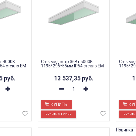
т 4000К
Св-к мед встр 36Вт 5000К
Св-к ме
54 стекло EM
1195*295*55мм IP54 стекло EM
1195*29
35
руб.
13 537,35
руб.
1
КУПИТЬ
КУ
Новинка