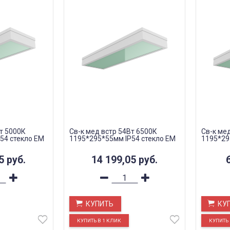
т 5000К
Св-к мед встр 54Вт 6500К
Св-к ме
54 стекло EM
1195*295*55мм IP54 стекло EM
1195*29
05
руб.
14 199,05
руб.
КУПИТЬ
КУ