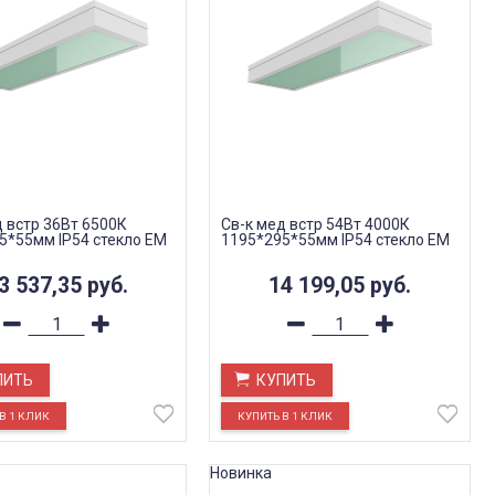
д встр 36Вт 6500К
Св-к мед встр 54Вт 4000К
5*55мм IP54 стекло EM
1195*295*55мм IP54 стекло EM
3 537,35
руб.
14 199,05
руб.
ПИТЬ
КУПИТЬ
Новинка