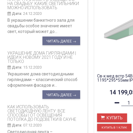
НА СВАДЬБУ: КАКИЕ СВЕТИЛЬНИКИ
МОЖНО ИСПОЛЬЗОВАТЬ
Дата:
24.12.2020
В украшении банкетного зала для
свадьбы особое значение имеет
свет, который может до...
ЧИТАТЬ ДАЛЕЕ →
УКРАШЕНИЕ ДОМА ГИРЛЯНДАМИ |
ИДЕИ К НОВОМУ 2021 ГОДУ И НЕ
ТОЛЬКО
Дата:
15.12.2020
Украшение дома светодиодными
Св-к мед встр 54В
гирляндами – классический способ
1195*295*55мм IP
оформления фасадов и...
14 199,
ЧИТАТЬ ДАЛЕЕ →
КАК ИСПОЛЬЗОВАТЬ
СВЕТОДИОДНУЮ ЛЕНТУ: ВСЕ
СПОСОБЫ | ОТ ОСВЕЩЕНИЯ
КУПИТЬ
ПОТОЛКА ДО ПОДСВЕТКИ В САУНЕ
Дата:
07.12.2020
Светодиодная лента –