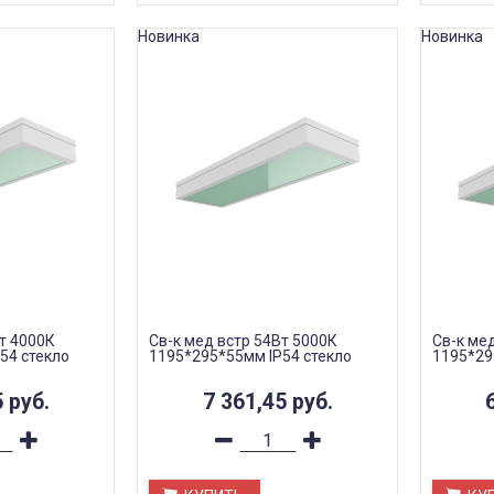
Новинка
Новинка
т 4000К
Св-к мед встр 54Вт 5000К
Св-к ме
54 стекло
1195*295*55мм IP54 стекло
1195*29
5
руб.
7 361,45
руб.