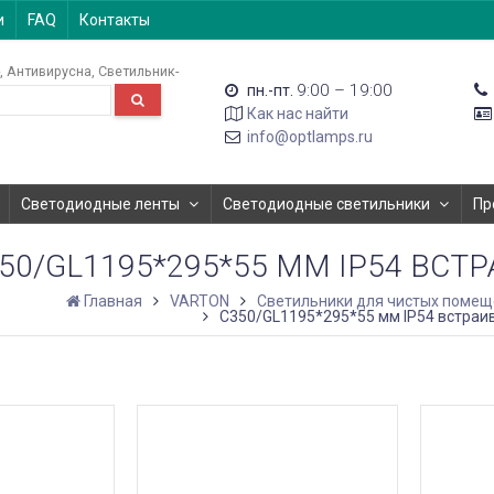
и
FAQ
Контакты
Антивирусна
Светильник-
9:00 – 19:00
пн.-пт.
Как нас найти
info@optlamps.ru
Светодиодные ленты
Светодиодные светильники
Пр
50/GL1195*295*55 ММ IP54 ВС
Главная
VARTON
Светильники для чистых поме
C350/GL1195*295*55 мм IP54 встраи