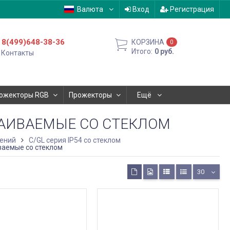
Валюта
Вход
Регистрация
8(499)648-38-36
КОРЗИНА
0
Итого:
0
руб.
Контакты
ожекторы RGB
Прожекторы
Ещё
ТРАИВАЕМЫЕ СО СТЕКЛОМ
щений
C/GL серия IP54 со стеклом
ваемые со стеклом
30