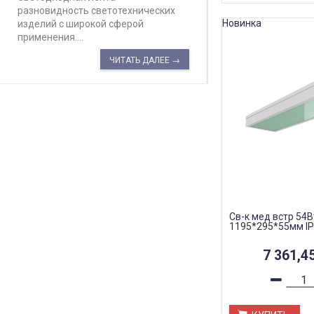
разновидность светотехнических
Новинка
изделий с широкой сферой
применения....
ЧИТАТЬ ДАЛЕЕ →
Св-к мед встр 54В
1195*295*55мм IP
7 361,4