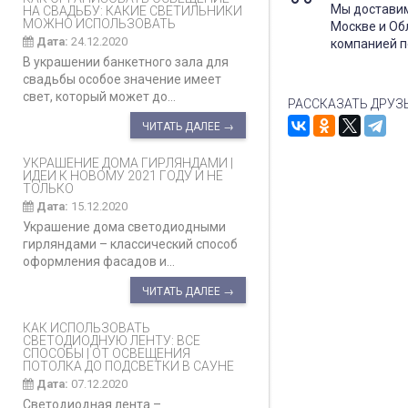
Мы доставим
НА СВАДЬБУ: КАКИЕ СВЕТИЛЬНИКИ
МОЖНО ИСПОЛЬЗОВАТЬ
Москве и Об
Дата:
24.12.2020
компанией п
В украшении банкетного зала для
свадьбы особое значение имеет
свет, который может до...
РАССКАЗАТЬ ДРУЗ
ЧИТАТЬ ДАЛЕЕ →
УКРАШЕНИЕ ДОМА ГИРЛЯНДАМИ |
ИДЕИ К НОВОМУ 2021 ГОДУ И НЕ
ТОЛЬКО
Дата:
15.12.2020
Украшение дома светодиодными
гирляндами – классический способ
оформления фасадов и...
ЧИТАТЬ ДАЛЕЕ →
КАК ИСПОЛЬЗОВАТЬ
СВЕТОДИОДНУЮ ЛЕНТУ: ВСЕ
СПОСОБЫ | ОТ ОСВЕЩЕНИЯ
ПОТОЛКА ДО ПОДСВЕТКИ В САУНЕ
Дата:
07.12.2020
Светодиодная лента –