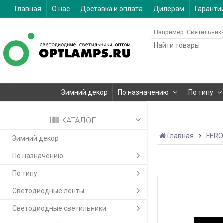
Главная
О нас
Доставка и оплата
Дилерам
Гаранти
Например:
Светильник-
Зимний декор
По назначению
По типу
КАТАЛОГ
Главная
FER
Зимний декор
По назначению
По типу
Светодиодные ленты
Светодиодные светильники