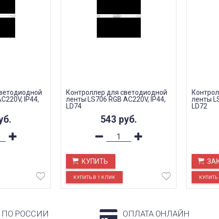
светодиодной
Контроллер для светодиодной
Контрол
C220V, IP44,
ленты LS706 RGB AC220V, IP44,
ленты L
LD74
LD72
уб.
543
руб.
КУПИТЬ
ЗА
 ПО РОССИИ
ОПЛАТА ОНЛАЙН