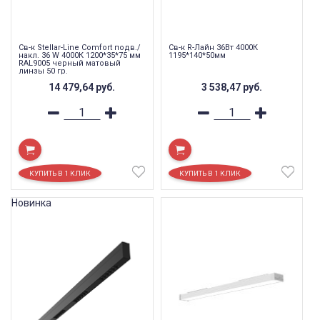
Св-к Stellar-Line Сomfort подв./
Св-к R-Лайн 36Вт 4000К
накл. 36 W 4000К 1200*35*75 мм
1195*140*50мм
RAL9005 черный матовый
линзы 50 гр.
14 479,64
руб.
3 538,47
руб.
Новинка