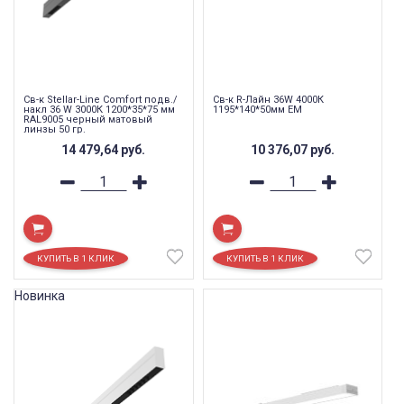
Св-к Stellar-Line Сomfort подв./
Св-к R-Лайн 36W 4000К
накл 36 W 3000К 1200*35*75 мм
1195*140*50мм EM
RAL9005 черный матовый
линзы 50 гр.
14 479,64
руб.
10 376,07
руб.
Новинка