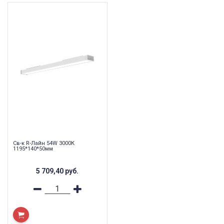
Св-к R-Лайн 54W 3000К
1195*140*50мм
5 709,40
руб.