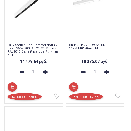
Св-к Stellar-Line Сomfort подв./
Св-к R-Лайн 36W 6500К
накл 36 W 3000К 1200*35*75 мм
1195*140*50мм EM
RAL9010 белый матовый линзы
50 гр.
14 479,64
руб.
10 376,07
руб.