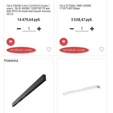
Св-к Stellar-Line Сomfort подв./
Св-к R-Лайн 36Вт 6500К
накл. 36 W 4000К 1200*35*75 мм
1195*140*50мм
RAL9010 белый матовый линзы
50 гр.
14 479,64
руб.
3 538,47
руб.
Новинка