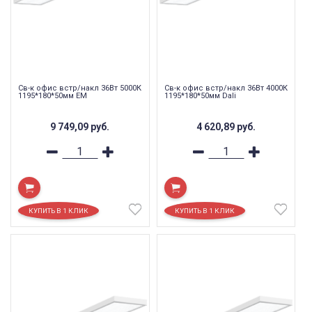
Св-к офис встр/накл 36Вт 5000К
Св-к офис встр/накл 36Вт 4000К
1195*180*50мм EM
1195*180*50мм Dali
9 749,09
руб.
4 620,89
руб.