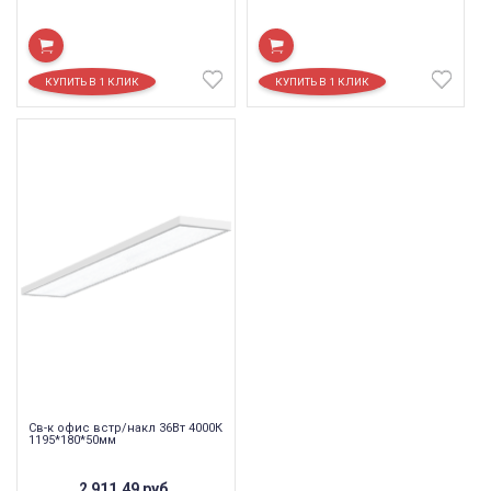
Св-к офис встр/накл 36Вт 4000К
1195*180*50мм
2 911,49
руб.