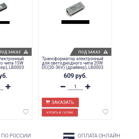
ПОД ЗАКАЗ
ПОД ЗАКАЗ
лектронный
Трансформатор электронный
о чипа 15W
для светодиодного чипа 20W
ер), LB0003
DC(20-36V) (драйвер), LB0003
уб.
609
руб.
ЗАКАЗАТЬ
 ПО РОССИИ
ОПЛАТА ОНЛАЙН