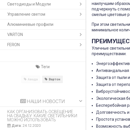
наилучшим образом
Светодиоды и Модули
подчеркнуть с пом
Управление светом
смелые цветовые р
Алюминиевые профили
При этом светильни
минимальное колич
VARTON
ПРЕИМУЩЕС
FERON
Уличные светильни
преимуществами.
Энергоэффектив
Теги
Антивандальная 
Защита от пыли и
Авада
Вартон
Защита от переп
Виброустойчивос
Экологическая б
НАШИ НОВОСТИ
Бесперебойная р
КАК ОРГАНИЗОВАТЬ ОСВЕЩЕНИЕ
Долговечность и
НА СВАДЬБУ: КАКИЕ СВЕТИЛЬНИКИ
Простота устано
МОЖНО ИСПОЛЬЗОВАТЬ
Дата:
24.12.2020
Возможность выб