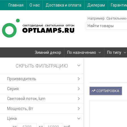
Главная
О нас
Доставка и оплата
Дилерам
Гаранти
Например:
Светильник-
Зимний декор
По назначению
По типу
СКРЫТЬ ФИЛЬТРАЦИЮ
Производитель
Серия
СОРТИРОВКА
Световой поток, lum
Мощность, Вт
Цена
от
до
руб.