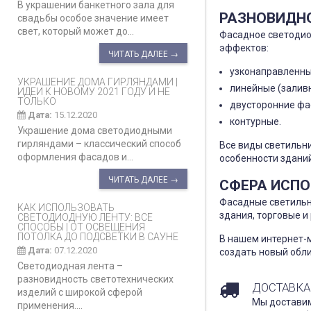
В украшении банкетного зала для
РАЗНОВИДН
свадьбы особое значение имеет
свет, который может до...
Фасадное светодио
эффектов:
ЧИТАТЬ ДАЛЕЕ →
узконаправленные
УКРАШЕНИЕ ДОМА ГИРЛЯНДАМИ |
линейные (залив
ИДЕИ К НОВОМУ 2021 ГОДУ И НЕ
ТОЛЬКО
двусторонние фа
Дата:
15.12.2020
контурные.
Украшение дома светодиодными
гирляндами – классический способ
Все виды светильни
оформления фасадов и...
особенности зданий
ЧИТАТЬ ДАЛЕЕ →
СФЕРА ИСП
Фасадные светильн
КАК ИСПОЛЬЗОВАТЬ
здания, торговые и
СВЕТОДИОДНУЮ ЛЕНТУ: ВСЕ
СПОСОБЫ | ОТ ОСВЕЩЕНИЯ
ПОТОЛКА ДО ПОДСВЕТКИ В САУНЕ
В нашем интернет-
Дата:
07.12.2020
создать новый обли
Светодиодная лента –
разновидность светотехнических
ДОСТАВКА
изделий с широкой сферой
Мы доставим
применения....