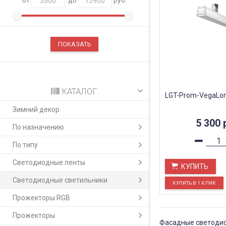
КАТАЛОГ
LGT-Prom-VegaLo
Зимний декор
5 300
По назначению
По типу
Светодиодные ленты
КУПИТЬ
Светодиодные светильники
Прожекторы RGB
Прожекторы
Фасадные светодио