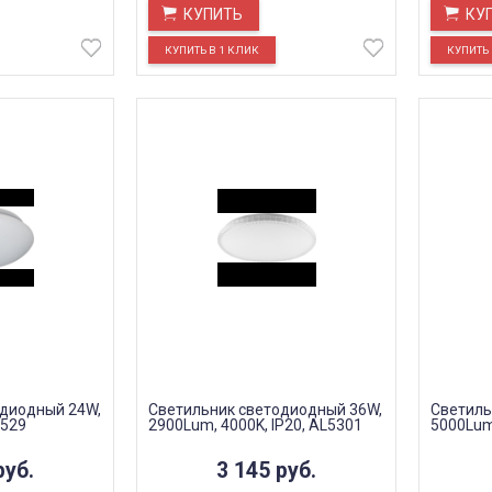
КУПИТЬ
КУ
одиодный 24W,
Светильник светодиодный 36W,
Светиль
L529
2900Lum, 4000K, IP20, AL5301
5000Lum,
руб.
3 145
руб.