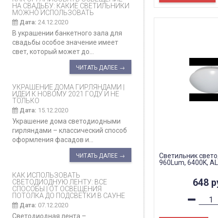
НА СВАДЬБУ: КАКИЕ СВЕТИЛЬНИКИ
МОЖНО ИСПОЛЬЗОВАТЬ
Дата:
24.12.2020
В украшении банкетного зала для
свадьбы особое значение имеет
свет, который может до...
ЧИТАТЬ ДАЛЕЕ →
УКРАШЕНИЕ ДОМА ГИРЛЯНДАМИ |
ИДЕИ К НОВОМУ 2021 ГОДУ И НЕ
ТОЛЬКО
Дата:
15.12.2020
Украшение дома светодиодными
гирляндами – классический способ
оформления фасадов и...
Светильник свет
ЧИТАТЬ ДАЛЕЕ →
960Lum, 6400K, A
КАК ИСПОЛЬЗОВАТЬ
648
р
СВЕТОДИОДНУЮ ЛЕНТУ: ВСЕ
СПОСОБЫ | ОТ ОСВЕЩЕНИЯ
ПОТОЛКА ДО ПОДСВЕТКИ В САУНЕ
Дата:
07.12.2020
Светодиодная лента –