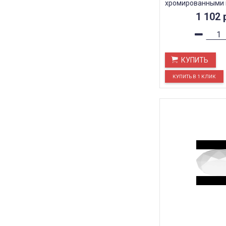
хромированными 
IP20, AL579
1 102
КУПИТЬ