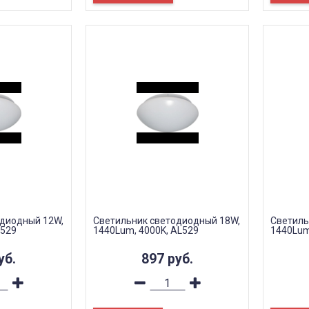
одиодный 12W,
Светильник светодиодный 18W,
Светиль
L529
1440Lum, 4000K, AL529
1440Lum
уб.
897
руб.