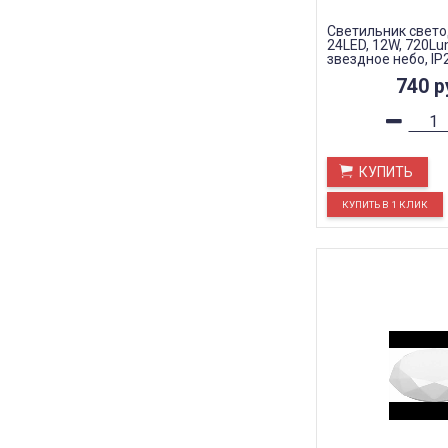
Светильник свет
24LED, 12W, 720Lu
звездное небо, IP
740
р
КУПИТЬ