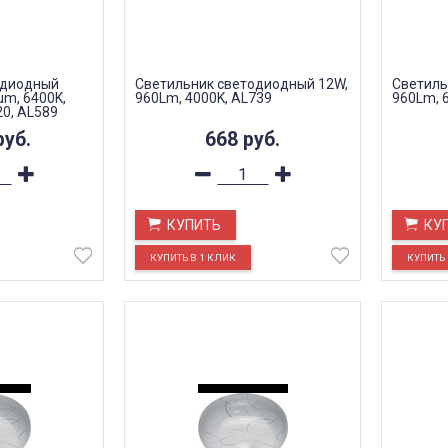
одиодный
Светильник светодиодный 12W,
Светиль
um, 6400K,
960Lm, 4000K, AL739
960Lm, 
20, AL589
руб.
668
руб.
КУПИТЬ
КУ