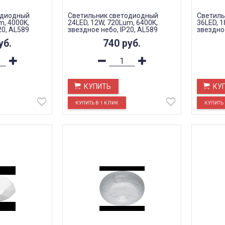
одиодный
Светильник светодиодный
Светиль
m, 4000K,
24LED, 12W, 720Lum, 6400K,
36LED, 1
20, AL589
звездное небо, IP20, AL589
звездное
уб.
740
руб.
КУПИТЬ
КУ