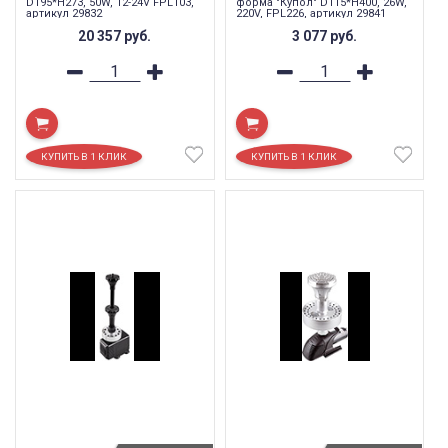
D195*H273, 50W, 12-24V FPL103,
форма "Купол" D115*H400, 26W,
артикул 29832
220V, FPL226, артикул 29841
20 357
руб.
3 077
руб.