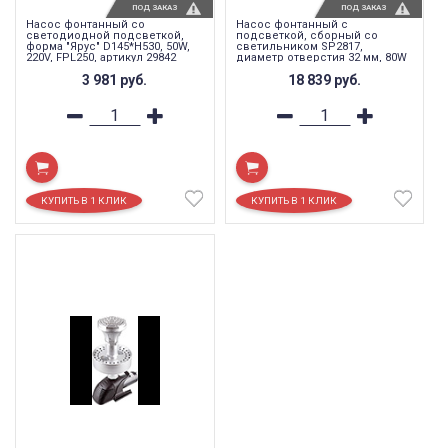
ПОД ЗАКАЗ
ПОД ЗАКАЗ
Насос фонтанный со
Насос фонтанный с
светодиодной подсветкой,
подсветкой, сборный со
форма "Ярус" D145*H530, 50W,
светильником SP2817,
220V, FPL250, артикул 29842
диаметр отверстия 32 мм, 80W
AC24V RGB IP68, FPL401
3 981
руб.
18 839
руб.