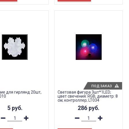
ПОД ЗАКАЗ
ие для гирлянд 20шт,
Световая фигура 3шт*1LED;
010
цвет свечения: RGB; диаметр: 8
см; контроллер; LT034
5
руб.
286
руб.