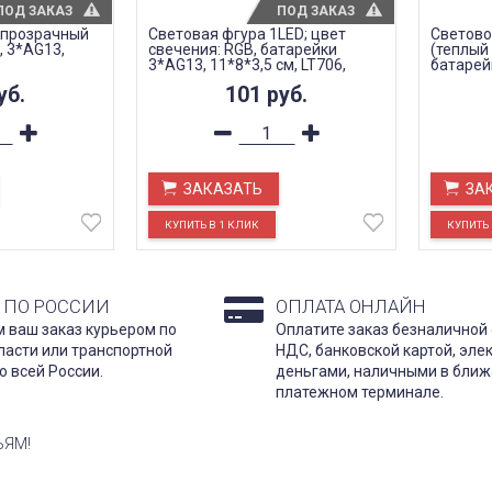
ПОД ЗАКАЗ
ПОД ЗАКАЗ
 прозрачный
Световая фгура 1LED; цвет
Светово
, 3*AG13,
свечения: RGB, батарейки
(теплый 
3*AG13, 11*8*3,5 см, LT706,
батарейк
артикул 26983
LT116
уб.
101
руб.
ЗАКАЗАТЬ
ЗА
 ПО РОССИИ
ОПЛАТА ОНЛАЙН
 ваш заказ курьером по
Оплатите заказ безналичной 
ласти или транспортной
НДС, банковской картой, эл
о всей России.
деньгами, наличными в бли
платежном терминале.
ЬЯМ!