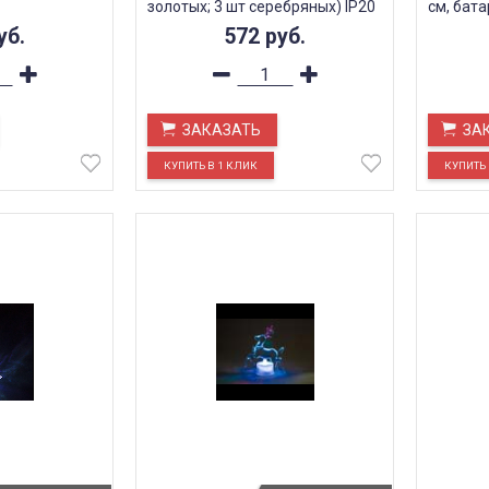
золотых; 3 шт серебряных) IP20
см, бата
12 см, LT047
LT059
уб.
572
руб.
ЗАКАЗАТЬ
ЗА