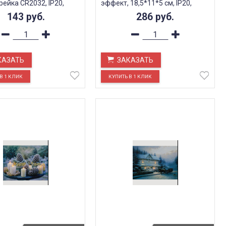
рейка CR2032, IP20,
эффект, 18,5*11*5 см, IP20,
LT098
143
руб.
286
руб.
КАЗАТЬ
ЗАКАЗАТЬ