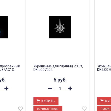
 прозрачный
Украшение для гирлянд 20шт,
Украшен
, 3*AG13,
DF-LC07002
DF-LC07
уб.
5
руб.
КУПИТЬ
КУ