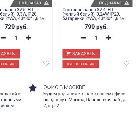
ПОД ЗАКАЗ
ПОД ЗАКАЗ
е панно 3V 5LED
Световое панно 3V 4LED
белый), 0,3W, IP20,
(теплый белый), 0,24W, IP20,
и 2*АА, 40*30*1,6 см,
батарейки 2*АА, 40*30*1,6 см,
LT119
729
руб.
799
руб.
КАЗАТЬ
ЗАКАЗАТЬ
ОФИС В МОСКВЕ
оплатой с
Будем рады видеть вас в нашем офисе
ектронными
по адресу г. Москва, Павелецкая наб., д.
жайшем
2, стр. 2.