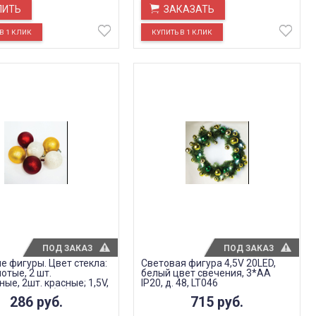
ПИТЬ
ЗАКАЗАТЬ
ПОД ЗАКАЗ
ПОД ЗАКАЗ
е фигуры. Цвет стекла:
Световая фигура 4,5V 20LED,
лотые, 2 шт.
белый цвет свечения, 3*АА
ые, 2шт. красные; 1,5V,
IP20, д. 48, LT046
еплый белый), батарейки
286
руб.
715
руб.
1*CR2025, 0.03W,
 с контроллером, LT121