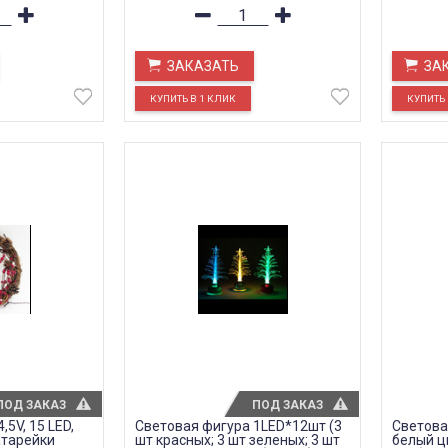
ЗАКАЗАТЬ
ЗА
ПОД ЗАКАЗ
ПОД ЗАКАЗ
5V, 15 LED,
Световая фигура 1LED*12шт (3
Световая
атарейки
шт красных; 3 шт зеленых; 3 шт
белый ц