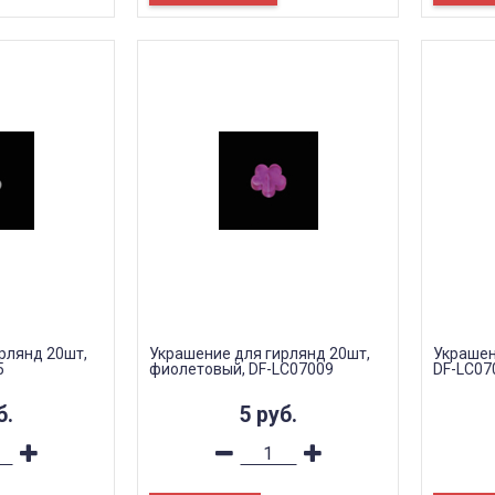
рлянд 20шт,
Украшение для гирлянд 20шт,
Украшен
5
фиолетовый, DF-LC07009
DF-LC07
б.
5
руб.