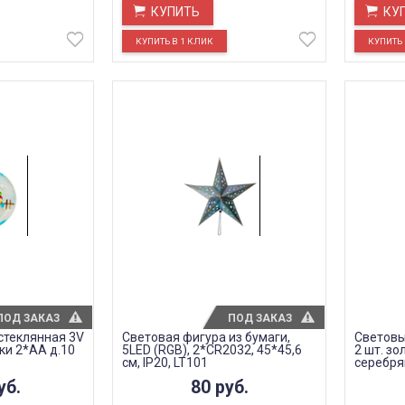
КУПИТЬ
КУ
ПОД ЗАКАЗ
ПОД ЗАКАЗ
стеклянная 3V
Световая фигура из бумаги,
Световы
ки 2*АА д.10
5LED (RGB), 2*СR2032, 45*45,6
2 шт. зо
см, IP20, LT101
серебрян
6LED (т
уб.
80
руб.
6*ААА, 
8*10см,