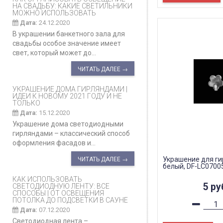
НА СВАДЬБУ: КАКИЕ СВЕТИЛЬНИКИ
МОЖНО ИСПОЛЬЗОВАТЬ
Дата:
24.12.2020
В украшении банкетного зала для
свадьбы особое значение имеет
свет, который может до...
ЧИТАТЬ ДАЛЕЕ →
УКРАШЕНИЕ ДОМА ГИРЛЯНДАМИ |
ИДЕИ К НОВОМУ 2021 ГОДУ И НЕ
ТОЛЬКО
Дата:
15.12.2020
Украшение дома светодиодными
гирляндами – классический способ
оформления фасадов и...
Украшение для ги
ЧИТАТЬ ДАЛЕЕ →
белый, DF-LC0700
КАК ИСПОЛЬЗОВАТЬ
5
ру
СВЕТОДИОДНУЮ ЛЕНТУ: ВСЕ
СПОСОБЫ | ОТ ОСВЕЩЕНИЯ
ПОТОЛКА ДО ПОДСВЕТКИ В САУНЕ
Дата:
07.12.2020
Светодиодная лента –