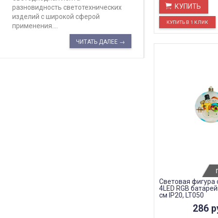
КУПИТЬ
разновидность светотехнических
изделий с широкой сферой
применения....
ЧИТАТЬ ДАЛЕЕ →
Световая фигура 
4LED RGB батарей
см IP20, LT050
286
р