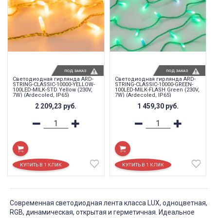
ПОД ЗАКАЗ
ПОД ЗАКАЗ
Светодиодная гирлянда ARD-
Светодиодная гирлянда ARD-
STRING-CLASSIC-10000-YELLOW-
STRING-CLASSIC-10000-GREEN-
100LED-MILK-STD Yellow (230V,
100LED-MILK-FLASH Green (230V,
7W) (Ardecoled, IP65)
7W) (Ardecoled, IP65)
2 209,23
руб.
1 459,30
руб.
Современная светодиодная лента класса LUX, одноцветная,
RGB, динамическая, открытая и герметичная. Идеальное