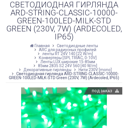
СВЕТОДИОДНАЯ ГИРЛЯНДА
ARD-STRING-CLASSIC-10000-
GREEN-100LED-MILK-STD
GREEN (230V, 7W) (ARDECOLED,
IP65)
Главная
Светодиодные ленты
ARC для радиусных профилей
ленты RT 24V 140 [22 W/m]
Конвертеры [SPI, TRIAC, 0-10V]
Ленты LUX широкие 15-85мм
85мм 2835 S2 24V 560 [40 W/m]
Декоративные гирлянды
Нити 230V [mono]
Светодиодная гирлянда ARD-STRING-CLASSIC-10000-
GREEN-100LED-MILK-STD Green (230V, 7W) (Ardecoled, IP65)
ПОД ЗАКАЗ