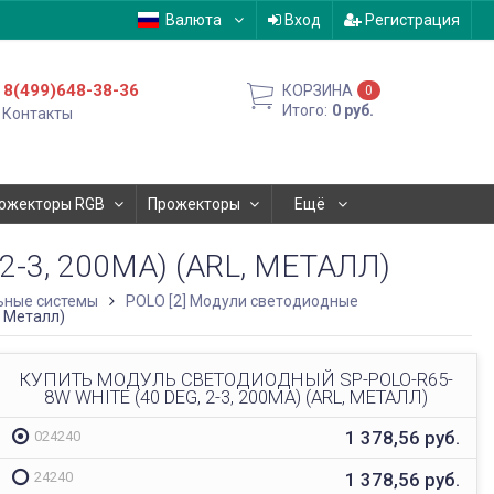
Валюта
Вход
Регистрация
8(499)648-38-36
КОРЗИНА
0
Итого:
0
руб.
Контакты
ожекторы RGB
Прожекторы
Ещё
3, 200MA) (ARL, МЕТАЛЛ)
ные системы
POLO [2] Модули светодиодные
, Металл)
КУПИТЬ МОДУЛЬ СВЕТОДИОДНЫЙ SP-POLO-R65-
8W WHITE (40 DEG, 2-3, 200MA) (ARL, МЕТАЛЛ)
1 378,56
руб.
024240
1 378,56
руб.
24240