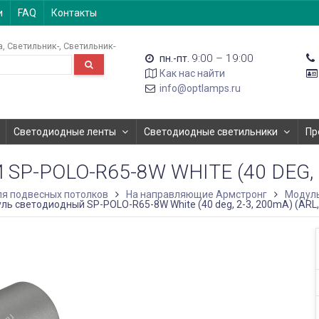
и
FAQ
Контакты
а
Светильник-
Светильник-
9:00 – 19:00
пн.-пт.
Как нас найти
info@optlamps.ru
Светодиодные ленты
Светодиодные светильники
Пр
-POLO-R65-8W WHITE (40 DEG, 2-
я подвесных потолков
На направляющие Армстронг
Модуль
ль светодиодный SP-POLO-R65-8W White (40 deg, 2-3, 200mA) (ARL