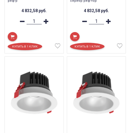
реф-р
серебр реф-тор
4 832,58
руб.
4 832,58
руб.