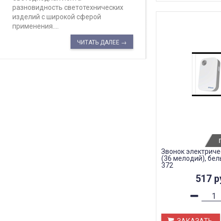
разновидность светотехнических
изделий с широкой сферой
применения....
ЧИТАТЬ ДАЛЕЕ →
Звонок электриче
(36 мелодий), белы
372
517
р