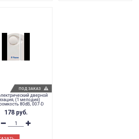
ПОД ЗАКАЗ
электрический дверной
изация, (1 мелодия)
громкоcть 80dB, 007-D
178
руб.