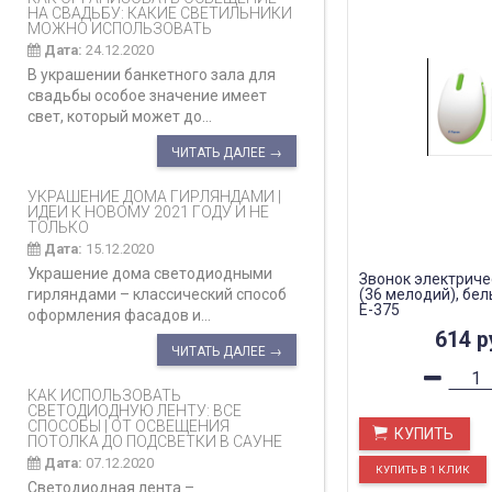
НА СВАДЬБУ: КАКИЕ СВЕТИЛЬНИКИ
МОЖНО ИСПОЛЬЗОВАТЬ
Дата:
24.12.2020
В украшении банкетного зала для
свадьбы особое значение имеет
свет, который может до...
ЧИТАТЬ ДАЛЕЕ →
УКРАШЕНИЕ ДОМА ГИРЛЯНДАМИ |
ИДЕИ К НОВОМУ 2021 ГОДУ И НЕ
ТОЛЬКО
Дата:
15.12.2020
Украшение дома светодиодными
Звонок электриче
гирляндами – классический способ
(36 мелодий), бел
E-375
оформления фасадов и...
614
р
ЧИТАТЬ ДАЛЕЕ →
КАК ИСПОЛЬЗОВАТЬ
СВЕТОДИОДНУЮ ЛЕНТУ: ВСЕ
СПОСОБЫ | ОТ ОСВЕЩЕНИЯ
КУПИТЬ
ПОТОЛКА ДО ПОДСВЕТКИ В САУНЕ
Дата:
07.12.2020
Светодиодная лента –